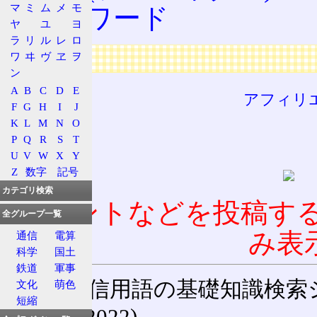
マ
ミ
ム
メ
モ
バズワード
ヤ
ユ
ヨ
ラ
リ
ル
レ
ロ
広告
ワ
ヰ
ヴ
ヱ
ヲ
ン
A
B
C
D
E
アフィリ
F
G
H
I
J
K
L
M
N
O
P
Q
R
S
T
U
V
W
X
Y
Z
数字
記号
カテゴリ検索
コメントなどを投稿す
全グループ一覧
み表
通信
電算
科学
国土
鉄道
軍事
通信用語の基礎知識検索システム W
文化
萌色
短縮
(27-May-2022)