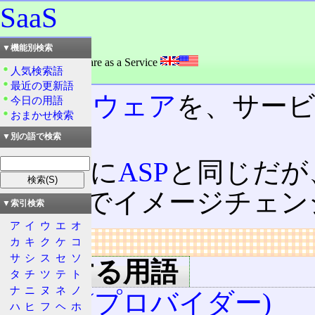
SaaS
読み：サーズ
▼機能別検索
外語：
SaaS: Software as a Service
人気検索語
品詞：名詞
最近の更新語
ソフトウェア
を、サー
今日の用語
おまかせ検索
と。
▼別の語で検索
基本的に
ASP
と同じだが
きたのでイメージチェン
▼索引検索
ア
イ
ウ
エ
オ
リンク
カ
キ
ク
ケ
コ
サ
シ
ス
セ
ソ
関連する用語
タ
チ
ツ
テ
ト
ナ
ニ
ヌ
ネ
ノ
ASP (プロバイダー)
ハ
ヒ
フ
ヘ
ホ