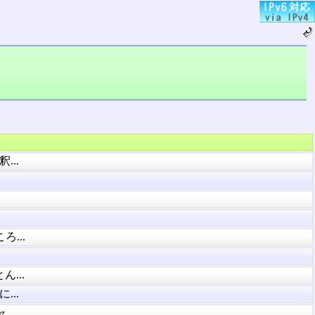
..
...
...
..
..