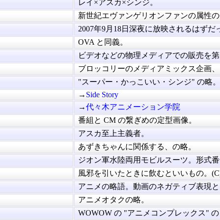
レイ×アスカ×シンジ。
新世紀エヴァンゲリオンファンの属性の一.
2007年9月18日深夜に放映されるはずだった
OVA と同義。
ビデオなどの物理メディアでの販売を第一.
ブロッコリーのメディアミックス企画、"ギ
"スーパー・かっこいい・シンジ" の略
→
Side Story
→
代々木アニメーション学院
番組と CM の繋ぎめの定型画像。
アスカ至上主義者。
あずきちゃんに関係する、の略。
ジオン軍水陸両用モビルスーツ。形式番号.
風邪を引いたときに飲むといいもの。(C)C
アニメの略語。動画のネガティブ表現とし.
アニメオタクの略。
WOWOW の "アニメコンプレックス" のこ