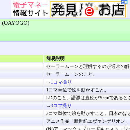
(OAYOGO)
簡易説明
セーラームーンと理解するのが通常の解釈.
セーラームーンのこと。
→
1コマ撮り
1コマ単位で絵を動かすこと。
LDのこと。語源は直径が30cmであるところ
→
3コマ撮り
3コマ単位で絵を動かすこと。日本のほとん
アニメ作品「新世紀エヴァンゲリオン」に.
(株)アニマックスブロードキャスト・ジャ.