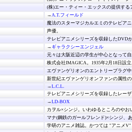
(株)エー・ティー・エックスの提供するア.
→
A.T.フィールド
魔法のスターマジカルエミのテレビアニメ.
声優。
テレビアニメシリーズを収録したDVDが、
→
ギャラクシーエンジェル
元々は大阪近辺の学生が中心となって自主.
株式会社IMAGICA。1935年2月18日設立。
エヴァンゲリオンのエントリープラグ中に.
新世紀エヴァンゲリオンファンの属性の一.
→
L.C.L.
テレビアニメシリーズを収録したレーザー.
→
LD-BOX
カヲル×シンジ。いわゆるところのやおい.
マナ(鋼鉄のガールフレンド)×シンジ、あ.
学研のアニメ雑誌。かつては "アニメV" と