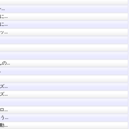
..
..
..
..
...
.
..
..
..
...
..