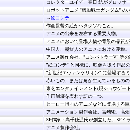
コレクターユイで、春日 結がグロッサー率
ロボットアニメ "機動戦士ガンダム" のス.
→
絵コンテ
作画監督の絵がヘタクソなこと。
アニメの出来を左右する重要人物。
アニメにおいて登場人物や背景の品質が極.
中国人、朝鮮人のアニメにおける蔑称。
アニメ製作会社。"コンバトラーV" 等の製.
"絵コンテ" と同様に、映像を扱う作品の制
"新世紀エヴァンゲリオン" に登場するミカ
赤いもの、または角が生えているもののこ.
東芝エンタテインメント(現ショウゲート).
作画崩壊を表わす語の一つ。
ヒーロー指向のアニメなどに登場する巨大.
アニメーション製作会社。宮崎駿、高畑勲.
SF作家・高千穂遥氏が創立した、SFイラス
アニメ製作会社。