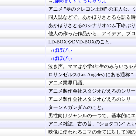
→
脳味噌くすぐっちゃうよ
アニメ "夢のクレヨン王国" の主人公、シ.
同人誌などで、あかほりさとるを語る時に.
あかほりさとるのシナリオの以下略ぶりに.
他人の作った作品から、アイデア、プロッ.
LD-BOXやDVD-BOXのこと。
→
ばぼびぃ
→
ばぼびぃ
泣き声。ママは小学4年生のみらいちゃんの
ロサンゼルス(Los Angeles) にある通称 "..
アニメ業界用語。
アニメ製作会社スタジオぴえろのシリーズ.
アニメ製作会社スタジオぴえろのシリーズ.
ターンＡガンダムのこと。
男性向けジャンルの一つで、基本的にエロ.
アニメ雑誌。古の昔、"ショタコン" という
映像に使われるコマの全てに対して別の動.