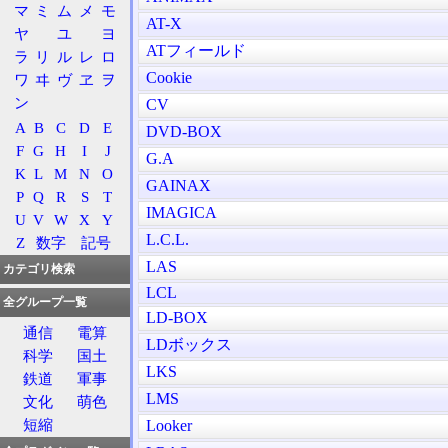
マ
ミ
ム
メ
モ
AT-X
ヤ
ユ
ヨ
ATフィールド
ラ
リ
ル
レ
ロ
Cookie
ワ
ヰ
ヴ
ヱ
ヲ
ン
CV
A
B
C
D
E
DVD-BOX
F
G
H
I
J
G.A
K
L
M
N
O
GAINAX
P
Q
R
S
T
IMAGICA
U
V
W
X
Y
L.C.L.
Z
数字
記号
LAS
カテゴリ検索
LCL
全グループ一覧
LD-BOX
通信
電算
LDボックス
科学
国土
LKS
鉄道
軍事
LMS
文化
萌色
短縮
Looker