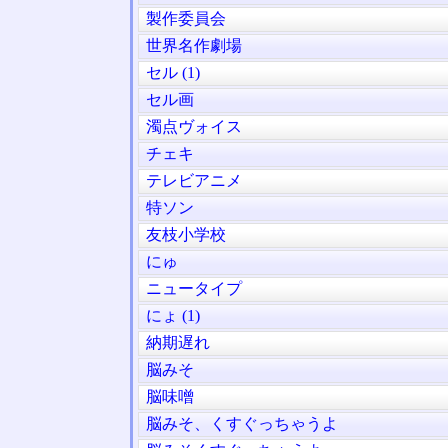
製作委員会
世界名作劇場
セル (1)
セル画
濁点ヴォイス
チェキ
テレビアニメ
特ソン
友枝小学校
にゅ
ニュータイプ
にょ (1)
納期遅れ
脳みそ
脳味噌
脳みそ、くすぐっちゃうよ