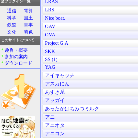
LRAS
全プラグイン一覧
LRS
通信
電算
科学
国土
Nice boat.
鉄道
軍事
OAV
文化
萌色
OVA
このサイトについて
Project G.A
趣旨・概要
SKK
参加の案内
SS (1)
ダウンロード
YAG
アイキャッチ
アスカにん
あずき系
アッガイ
あったかはちみつミルク
アニ
アニオタ
アニコン