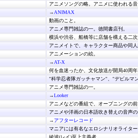
アニメソングの略。アニメに使われる音楽.
→
ANIMAX
動画のこと。
アニメ専門雑誌の一。徳間書店刊。
横浜や渋谷、船橋等に店舗を構える二次元.
アニメイトで、キャラクター商品や同人誌.
アニメーションの絵。
→
AT-X
何を血迷ったか、文化放送が開局40周年を.
"科学忍者隊ガッチャマン"、"デビルマン".
アニメ専門雑誌の一。
→
Looker
アニメなどの番組で、オープニングの前に.
アニメや洋画の日本語吹き替えの音声のよ.
→
アフターレコード
マニアには有名なエロシナリオライターで.
綾波(レイ)至上主義者。