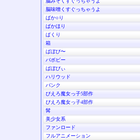
脳みそくすぐっちゃうよ
脳味噌くすぐっちゃうよ
ばか○り
ばかほり
ぱくり
箱
ばぼび〜
バボビー
ばぼびぃ
ハリウッド
バンク
ぴえろ魔女っ子5部作
ぴえろ魔女っ子4部作
髯
美少女系
ファンロード
フルアニメーション