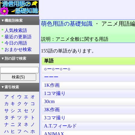
▼機能別検索
萌色用語の基礎知識
・ アニメ用語編 
人気検索語
最近の更新語
説明：アニメ全般に関する用語
今日の用語
おまかせ検索
155語の単語があります。
▼別の語で検索
単語
○ー○ー○ー○
ーーー
1K作画
▼索引検索
1コマ撮り
ア
イ
ウ
エ
オ
30cm
カ
キ
ク
ケ
コ
3K作画
サ
シ
ス
セ
ソ
タ
チ
ツ
テ
ト
3コマ撮り
ナ
ニ
ヌ
ネ
ノ
A.T.フィールド
ハ
ヒ
フ
ヘ
ホ
ANIMAX