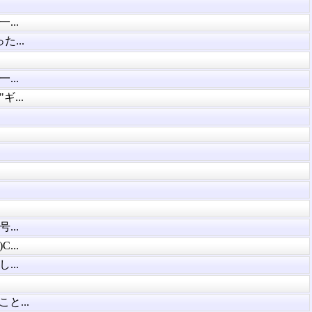
..
...
..
...
。
..
...
..
と...