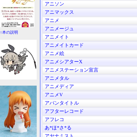
アニソン
アニマックス
アニメ
アニメージュ
↑本の説明
アニメイト
アニメイトカード
アニメ絵
アニメシアターX
アニメステーション宣言
アニメタル
アニメディア
アニメV
アバンタイトル
アフターレコード
アフレコ
あ*ほ*さ*る
アヤナミスト