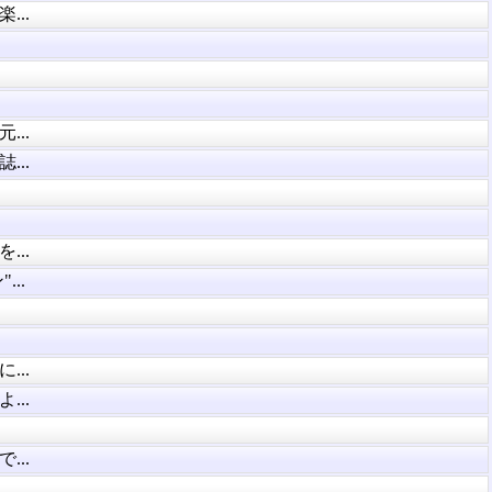
..
..
..
..
..
..
..
..