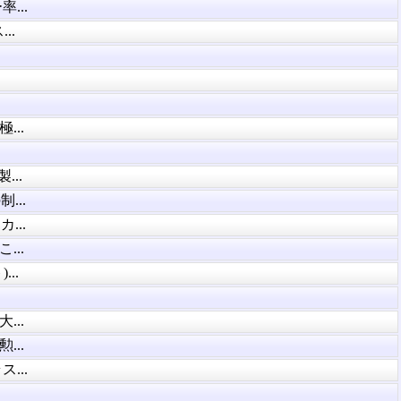
...
..
..
..
...
...
..
..
..
..
...