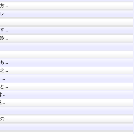
..
...
..
..
.
..
..
..
..
..
..
..