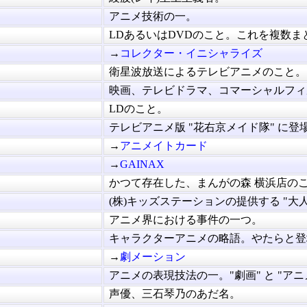
アニメ技術の一。
LDあるいはDVDのこと。これを複数まとめ
→
コレクター・イニシャライズ
衛星波放送によるテレビアニメのこと。
映画、テレビドラマ、コマーシャルフィル.
LDのこと。
テレビアニメ版 "花右京メイド隊" に登場.
→
アニメイトカード
→
GAINAX
かつて存在した、まんがの森 横浜店のこと
(株)キッズステーションの提供する "大人.
アニメ界における事件の一つ。
キャラクターアニメの略語。やたらと登場.
→
劇メーション
アニメの表現技法の一。"劇画" と "アニメ.
声優、三石琴乃のあだ名。