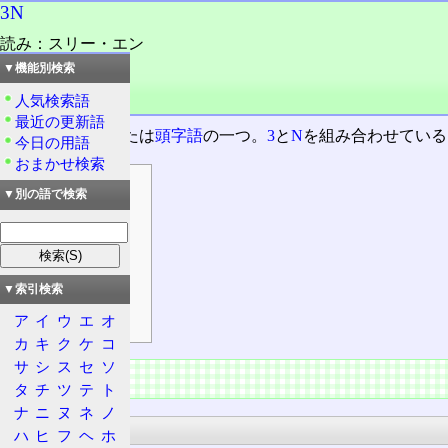
3N
読み：スリー・エン
読み：さん・エン
▼機能別検索
外語：
3N
人気検索語
品詞：名詞
最近の更新語
二文字の
略語
または
頭字語
の一つ。
3
と
N
を組み合わせている
今日の用語
おまかせ検索
目次
▼別の語で検索
主な用途
科学
通信
▼索引検索
技術・産業
運輸・交通
ア
イ
ウ
エ
オ
カ
キ
ク
ケ
コ
サ
シ
ス
セ
ソ
主な用途
タ
チ
ツ
テ
ト
ナ
ニ
ヌ
ネ
ノ
科学
ハ
ヒ
フ
ヘ
ホ