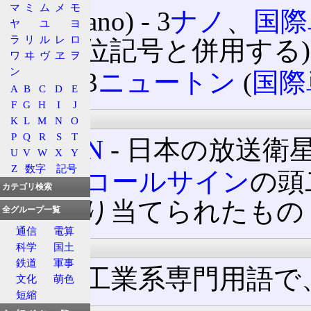
マ
ミ
ム
メ
モ
3n (nano) ‐ 3
ナノ
、
国際
ヤ
ユ
ヨ
ラ
リ
ル
レ
ロ
の単位記号と併用する)
ワ
ヰ
ヴ
ヱ
ヲ
ン
3N ‐ 3
ニュートン
(
国際
A
B
C
D
E
F
G
H
I
J
通信
K
L
M
N
O
P
Q
R
S
T
BS-3N
‐ 日本の放送衛
U
V
W
X
Y
Z
数字
記号
3N ‐
コールサイン
の頭
カテゴリ検索
に割り当てられたもの
全グループ一覧
通信
電算
技術・産業
科学
国土
鉄道
軍事
3N ‐ 工業系専門用語で
文化
萌色
短縮