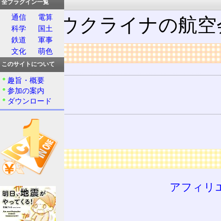
運輸・交通
全プラグイン一覧
通信
電算
3N ‐ ウクライナの航空会社
科学
国土
鉄道
軍事
リンク
文化
萌色
このサイトについて
用語の所属
趣旨・概要
略語
参加の案内
頭字語
ダウンロード
用語の所属
3M
3O
広告
アフィリ