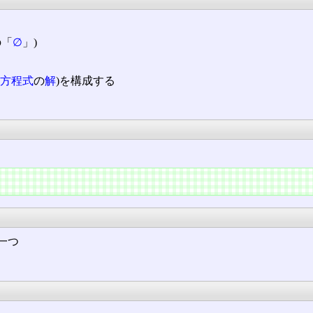
の「
∅
」)
方程式
の
解
)を構成する
一つ