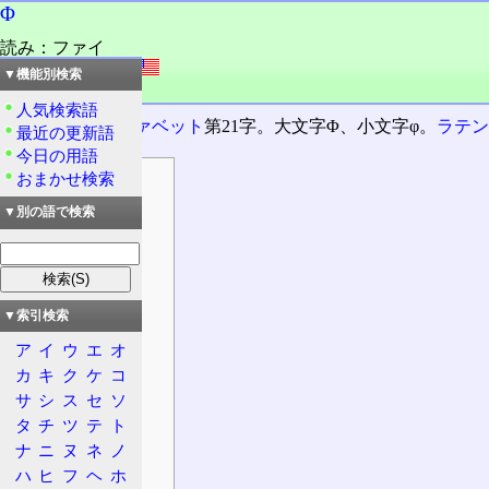
Φ
読み：ファイ
外語：
Φ: phi
▼機能別検索
品詞：慣用単漢字
人気検索語
ギリシャアルファベット
第21字。大文字Φ、小文字φ。
ラテ
最近の更新語
今日の用語
おまかせ検索
目次
概要
▼別の語で検索
主な用途
科学
通信
▼索引検索
文字を含む語
ア
イ
ウ
エ
オ
科学
カ
キ
ク
ケ
コ
その他
サ
シ
ス
セ
ソ
φに似た記号
タ
チ
ツ
テ
ト
記号
ナ
ニ
ヌ
ネ
ノ
空集合∅
ハ
ヒ
フ
ヘ
ホ