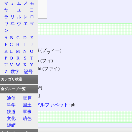
マ
ミ
ム
メ
モ
直径の記号⌀
ヤ
ユ
ヨ
符号
ラ
リ
ル
レ
ロ
ワ
ヰ
ヴ
ヱ
ヲ
概要
ン
A
B
C
D
E
名称
F
G
H
I
J
古代: φῖ (プ
ィー)
K
L
M
N
O
フ
P
Q
R
S
T
現代: φι (フィ)
U
V
W
X
Y
慣用: phi (ファイ)
Z
数字
記号
音価
カテゴリ検索
古代: [pʰ]
全グループ一覧
現代: [f]
通信
電算
対応
ラテンアルファベット
: ph
科学
国土
鉄道
軍事
主な用途
文化
萌色
短縮
科学