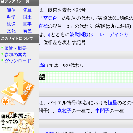
全プラグイン一覧
電磁気学でφは、磁束を表わす記号
通信
電算
科学
国土
数学
でφは、「
空集合
」の記号の代わり (実際は0に斜線
鉄道
軍事
数学でφは、
直径
の記号「⌀」の代わり (実際は丸に斜線)
文化
萌色
量子力学
でφは、
ψ
とともに
波動関数
(
シュレーディンガー
このサイトについて
物理学
でφは、位相差を表わす記号
趣旨・概要
通信
参加の案内
ダウンロード
アマチュア無線
でΦは、0の代わり
文字を含む語
科学
天文学
でφ星は、バイエル符号(学名)における
恒星
の名の
物理学でφ中間子は、
素粒子
の一種で、
中間子
の一種
その他