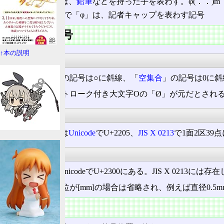
AA
で「φ」は、
鉛筆
などを持った手を表わす。φ(．．)m
2ちゃんねる
で「φ」は、記者キャップを表わす記号
φに似た記号
↑本の説明
記号
「
直径
の記号」の記号は○に斜線、「
空集合
」の記号は0に
この記号は、ストローク付き大文字Oの「Ø」が元だとされ
空集合∅
空集合の記号
∅
は
Unicode
でU+2205、
JIS X 0213
で1面2区39
直径の記号⌀
直径の記号⌀はUnicodeでU+2300にある。JIS X 0
直径の場合、単位が[mm]の場合は省略され、例えば直径0.5mm
符号