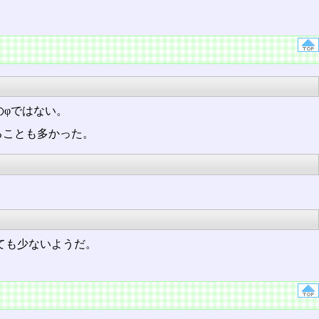
のφではない。
ることも多かった。
はとても少ないようだ。