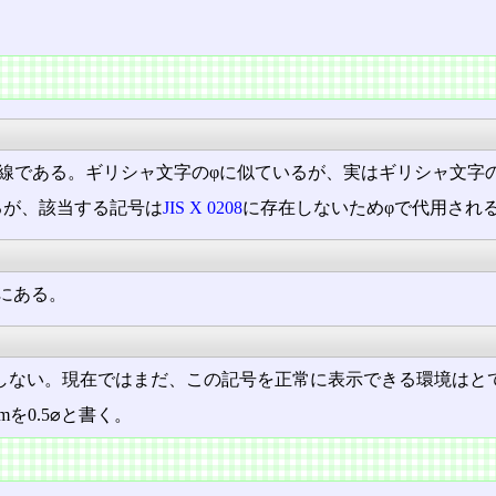
斜線である。ギリシャ文字のφに似ているが、実はギリシャ文字
るが、該当する記号は
JIS X 0208
に存在しないためφで代用され
点にある。
213には存在しない。現在ではまだ、この記号を正常に表示できる環境
を0.5⌀と書く。