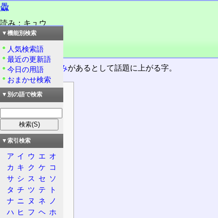
飍
読み：キュウ
読み：ク
▼機能別検索
読み：ヒュウ
人気検索語
品詞：慣用単漢字
最近の更新語
時に、長い
訓読み
があるとして話題に上がる字。
今日の用語
おまかせ検索
目次
▼別の語で検索
情報
漢字
意義
▼索引検索
概要
ア
イ
ウ
エ
オ
大漢和辞典
カ
キ
ク
ケ
コ
康熙字典
サ
シ
ス
セ
ソ
日本語
タ
チ
ツ
テ
ト
発音
ナ
ニ
ヌ
ネ
ノ
熟語
ハ
ヒ
フ
ヘ
ホ