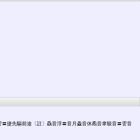
〔註〕驫音󠄁浮󠄁〓音󠄁月飍音󠄁休矞音󠄁聿靸音󠄁〓霅音󠄁