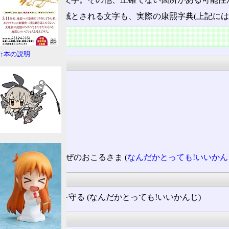
大漢和辞典では駥とされる文字も、実際の康熙字典(上記には
日本語
↑本の説明
発音
音読み
キュウ
ク
ヒュウ
訓読み
おおかぜのおこるさま (
なんだかとっても!いいかん
熟語
飍を恐れ
𤲑
を守る (なんだかとっても!いいかんじ)
補足