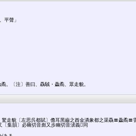
、平聲」
飍矞。〔注〕善曰、驫駥・飍矞、眾走貌。
走貌〔左思呉都賦〕儋耳黑齒之酋金潾象都之渠驫〓飍矞〓霅〓捷先驅前途󠄁
韻〕必幽切音󠄁彪又歩幽切音󠄁淲義𡘋同
がある。