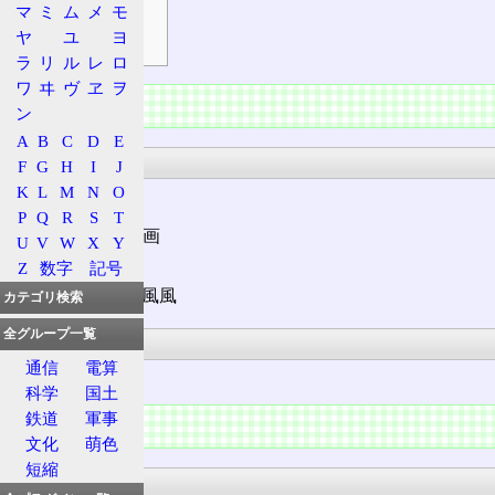
補足
マ
ミ
ム
メ
モ
ヤ
ユ
ヨ
符号
ラ
リ
ル
レ
ロ
ワ
ヰ
ヴ
ヱ
ヲ
情報
ン
A
B
C
D
E
漢字
F
G
H
I
J
K
L
M
N
O
P
Q
R
S
T
部首
: 風 + 18画
U
V
W
X
Y
総画: 27画
Z
数字
記号
解字: ⿱風⿰風風
カテゴリ検索
全グループ一覧
意義
通信
電算
風。
科学
国土
鉄道
軍事
概要
文化
萌色
短縮
大漢和辞典