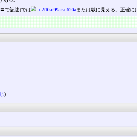
〓で記述)では
または䮅に見える。正確に
じ
)