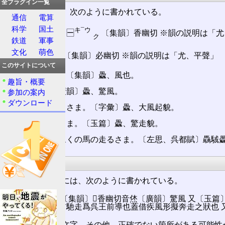
全プラグイン一覧
大漢和辞典には、次のように書かれている。
通信
電算
科学
国土
キ¯ウ
【飍】 43993 🈩
〔集韻〕香幽切 ※韻の説明は「尤
ク
鉄道
軍事
文化
萌色
ヒ¯ウ
🈔
〔集韻〕必幽切 ※韻の説明は「尤、平聲」
ヒ¯ユ
このサイトについて
🈩🈔㊀かぜ。〔集韻〕飍、風也。
趣旨・概要
㊁驚風。〔廣韻〕飍、驚風。
参加の案内
ダウンロード
㊂大風の起るさま。〔字彙〕飍、大風起貌。
㊃驚き走るさま。〔玉篇〕飍、驚走貌。
㊄飍矞は、眾くの馬の走るさま。〔左思、呉都賦〕驫駥
康熙字典
康熙字典網上版には、次のように書かれている。
飍 〔廣韻〕〔集韻〕𡘋香幽切音󠄁烋〔廣韻〕驚風 又〔玉篇〕驚
匣言外國渠酋馳走爲呉王前導也蓋借疾風形擬奔走之狀也 又〔集
〓は判読不能な文字。その他、正確でない箇所がある可能性