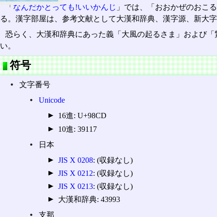
「
なんだかとっても!いいかんじ
」では、「おおかぜのおこ
る。漢字部屋は、参考文献として大漢和辞典、漢字源、新大字
恐らく、大漢和辞典にあった義「大風の起るさま」および「
い。
符号
文字番号
Unicode
16進: U+98CD
10進: 39117
日本
JIS X 0208
: (収録なし)
JIS X 0212
: (収録なし)
JIS X 0213
: (収録なし)
大漢和辞典: 43993
支那