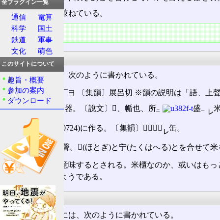
全プラグイン一覧
また、宁は音を兼ねている。
通信
電算
科学
国土
概要
鉄道
軍事
文化
萌色
大漢和辞典
このサイトについて
大漢和辞典には、次のように書かれている。
趣旨・概要
参加の案内
【𤲑】 21876 チ¯ヨ 〔集韻〕展呂切 ※韻の説明は「語、上
ダウンロード
㊀米を貯へる器。〔說文〕𤲑、㡒也、所󠄁
盛󠄁
㆓
㆒
㆑
㊁或は䍆(7-20724)に作る。〔集韻〕𤲑、或从
缶。
㆑
[解字]會意形聲。𠙹(ほとぎ)と宁(たくはへる)とを合せ
米を貯える器を意味するとされる。米櫃なのか、或いはもっ
容器を、𤲑と言うようである。
康熙字典
康熙字典網上版には、次のように書かれている。