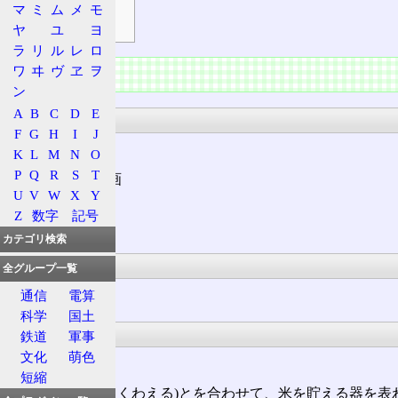
マ
ミ
ム
メ
モ
符号
ヤ
ユ
ヨ
ラ
リ
ル
レ
ロ
情報
ワ
ヰ
ヴ
ヱ
ヲ
ン
A
B
C
D
E
漢字
F
G
H
I
J
K
L
M
N
O
P
Q
R
S
T
部首
: 田 + 8画
U
V
W
X
Y
総画: 13画
Z
数字
記号
解字: ⿰甾宁
カテゴリ検索
意義
全グループ一覧
通信
電算
米を貯える器。
科学
国土
字源
鉄道
軍事
文化
萌色
会意形声。
短縮
𠙹(ほとぎ)と宁(たくわえる)とを合わせて、米を貯える器を表