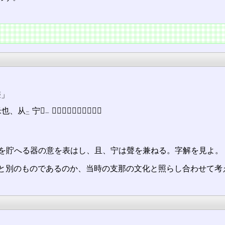
聲」
米也、从
宁𠙹
、𠙹、缶也、宁亦聲。
㆓
㆒
て米を貯へる器の意を表はし、且、宁は聲を兼󠄁ねる。字解を見よ。
と別のものであるのか、当時の支那の文化と照らし合わせて考