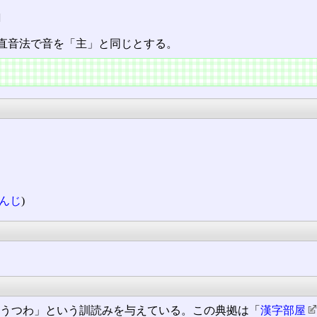
反
直音法で音を「主」と同じとする。
んじ
)
るうつわ」という訓読みを与えている。この典拠は「
漢字部屋