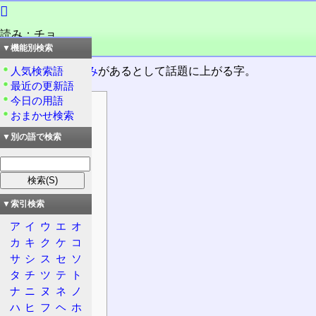
𤲑
読み：チョ
品詞：慣用単漢字
▼機能別検索
時に、長い
訓読み
があるとして話題に上がる字。
人気検索語
最近の更新語
今日の用語
目次
おまかせ検索
情報
▼別の語で検索
漢字
意義
字源
概要
▼索引検索
大漢和辞典
ア
イ
ウ
エ
オ
康熙字典
カ
キ
ク
ケ
コ
日本語
サ
シ
ス
セ
ソ
タ
チ
ツ
テ
ト
発音
ナ
ニ
ヌ
ネ
ノ
熟語
ハ
ヒ
フ
ヘ
ホ
補足