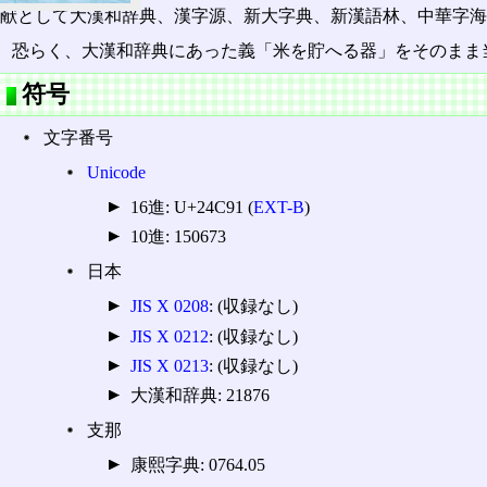
献として大漢和辞典、漢字源、新大字典、新漢語林、中華字海
恐らく、大漢和辞典にあった義「米を貯へる器」をそのまま
符号
文字番号
Unicode
16進: U+24C91 (
EXT-B
)
10進: 150673
日本
JIS X 0208
: (収録なし)
JIS X 0212
: (収録なし)
JIS X 0213
: (収録なし)
大漢和辞典: 21876
支那
康熙字典: 0764.05