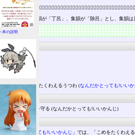
𤲑 〔廣韻〕丁呂切〔集韻〕陟呂切𠀤音󠄁主㡒也所󠄁以載盛󠄁米者〔博雅〕㡒褽𤲑也〔釋文󠄁〕陟呂
音は反切で、廣韻が「丁呂」、集韻が「陟呂」とし、集韻は
日本語
↑本の説明
発音
音読み
チョ
訓読み
こめをたくわえるうつわ (
なんだかとっても!いいか
熟語
飍
を恐れ 𤲑を守る (なんだかとっても!いいかんじ)
補足
「
なんだかとっても!いいかんじ
」では、「こめをたくわえ