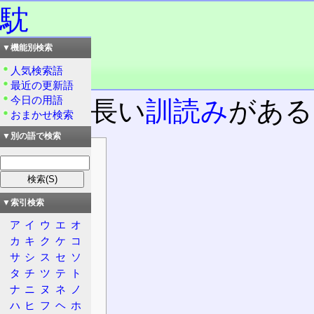
馾
▼機能別検索
読み：タン
読み：トン
人気検索語
品詞：慣用単漢字
最近の更新語
今日の用語
時に、長い
訓読み
がある
おまかせ検索
▼別の語で検索
目次
情報
漢字
▼索引検索
意義
ア
イ
ウ
エ
オ
概要
カ
キ
ク
ケ
コ
大漢和辞典
サ
シ
ス
セ
ソ
康熙字典
タ
チ
ツ
テ
ト
日本語
ナ
ニ
ヌ
ネ
ノ
発音
ハ
ヒ
フ
ヘ
ホ