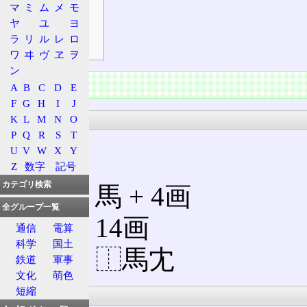
マ
ミ
ム
メ
モ
熟語
ヤ
ユ
ヨ
補足
ラ
リ
ル
レ
ロ
符号
ワ
ヰ
ヴ
ヱ
ヲ
ン
情報
A
B
C
D
E
F
G
H
I
J
漢字
K
L
M
N
O
P
Q
R
S
T
U
V
W
X
Y
Z
数字
記号
カテゴリ検索
部首
: 馬 + 4画
全グループ一覧
総画: 14画
通信
電算
科学
国土
解字: ⿰馬冘
鉄道
軍事
文化
萌色
短縮
意義