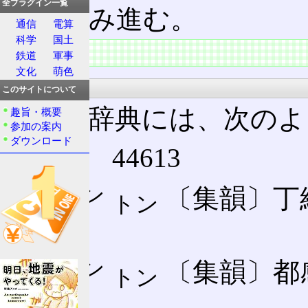
全プラグイン一覧
馬が歩み進む。
通信
電算
科学
国土
概要
鉄道
軍事
文化
萌色
大漢和辞典
このサイトについて
大漢和辞典には、次のよ
趣旨・概要
参加の案内
ダウンロード
【馾】 44613
タン
🈩
〔集韻〕丁
トン
聲」
タン
🈔
〔集韻〕都
トン
聲」