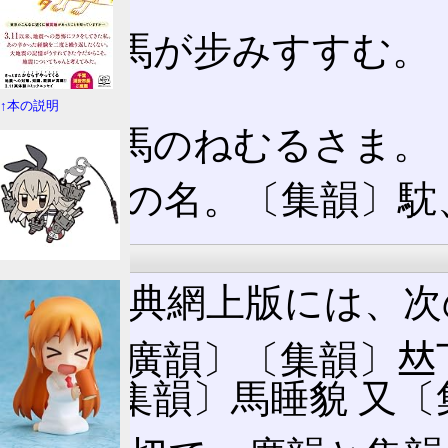
🈩㊀馬が步みすすむ。
前󠄁。
↑本の説明
🈩㊁馬のねむるさま。
🈔 馬の名。〔集韻〕
康熙字典
康熙字典網上版には、次
馾 〔廣韻〕〔集韻〕𠀤丁紺
又〔集韻〕馬睡貌 又〔