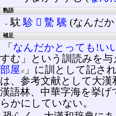
熟語
馾
駗
𩤠
驇
驣
(なんだか
補足
「
なんだかとっても!い
すむ」という訓読みを与
部屋
」に訓として記さ
は、参考文献として大漢
漢語林、中華字海を挙げ
らかにしていない。