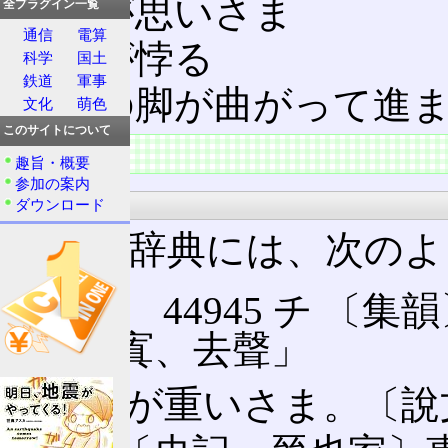
馬が思いさま
全プラグイン一覧
通信
電算
馬が悖る
科学
国土
鉄道
軍事
馬の脚が曲がって進
文化
萌色
このサイトについて
概要
趣旨・概要
参加の案内
大漢和辞典
ダウンロード
大漢和辞典には、次のよ
【驇】 44945 チ 〔集韻〕
は「寘、去聲」
㊀ 馬が重いさま。〔