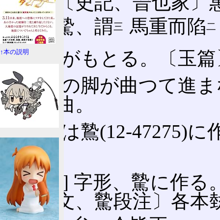
聲。〔史記、晉也家〕
曰、驇、謂
馬重而陷
㆔
㊁ 馬がもとる。〔玉
↑本の説明
㊂ 馬の脚が曲つて進󠄁
馬脚曲。
㊃ 或は鷙(12-4727
鷙。
[參考] 字形、驇に作る
〔說文、驇段注󠄁〕各本