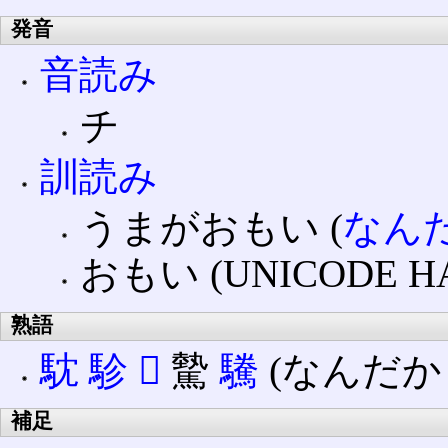
発音
音読み
チ
訓読み
うまがおもい (
なん
おもい (UNICODE HA
熟語
馾
駗
𩤠
驇
驣
(なんだか
補足