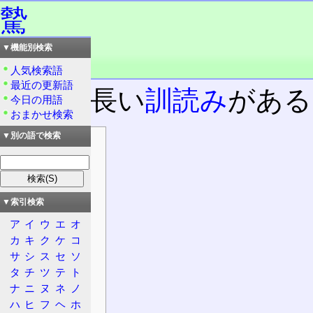
驇
▼機能別検索
読み：チ
品詞：慣用単漢字
人気検索語
最近の更新語
時に、長い
訓読み
がある
今日の用語
おまかせ検索
▼別の語で検索
目次
情報
漢字
意義
▼索引検索
概要
ア
イ
ウ
エ
オ
大漢和辞典
カ
キ
ク
ケ
コ
他の資料
サ
シ
ス
セ
ソ
タ
チ
ツ
テ
ト
日本語
ナ
ニ
ヌ
ネ
ノ
発音
ハ
ヒ
フ
ヘ
ホ
熟語