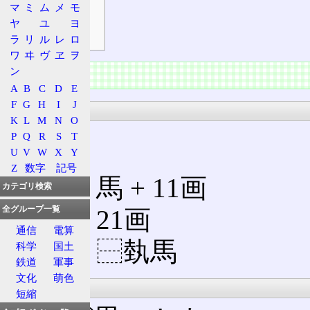
マ
ミ
ム
メ
モ
補足
ヤ
ユ
ヨ
符号
ラ
リ
ル
レ
ロ
ワ
ヰ
ヴ
ヱ
ヲ
ン
情報
A
B
C
D
E
F
G
H
I
J
漢字
K
L
M
N
O
P
Q
R
S
T
U
V
W
X
Y
Z
数字
記号
部首
: 馬 + 11画
カテゴリ検索
全グループ一覧
総画: 21画
通信
電算
解字: ⿱埶馬
科学
国土
鉄道
軍事
文化
萌色
意義
短縮