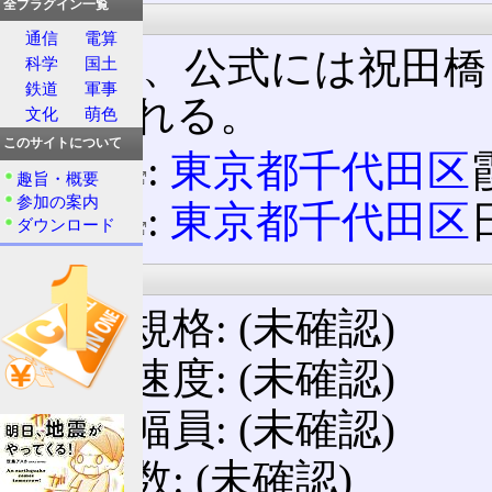
全プラグイン一覧
起点・終点
通信
電算
起点は、公式には祝田橋
科学
国土
鉄道
軍事
ともされる。
文化
萌色
このサイトについて
起点
:
東京都
千代田区
趣旨・概要
参加の案内
終点
:
東京都
千代田区
ダウンロード
設計諸元
構造規格: (未確認)
設計速度: (未確認)
道路幅員: (未確認)
車線数: (未確認)