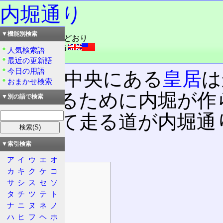
内堀通り
▼機能別検索
読み：うちぼり・どおり
外語：
Uchibori dori
人気検索語
品詞：固有名詞
最近の更新語
今日の用語
東京の中央にある
皇居
は
おまかせ検索
城を守るために内堀が作
▼別の語で検索
に沿って走る道が内堀通
く。
▼索引検索
ア
イ
ウ
エ
オ
カ
キ
ク
ケ
コ
目次
サ
シ
ス
セ
ソ
道路の情報
タ
チ
ツ
テ
ト
起点・終点
ナ
ニ
ヌ
ネ
ノ
設計諸元
ハ
ヒ
フ
ヘ
ホ