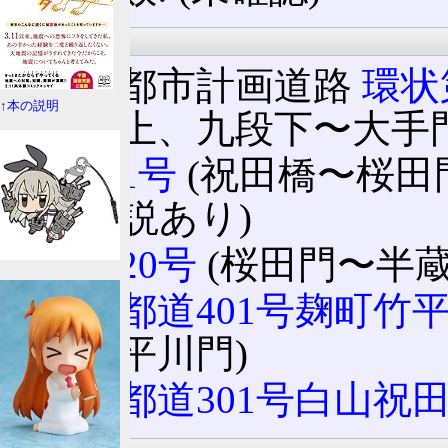
法定路線名
東京都市計画道路
環状
↑本の説明
段坂上、九段下〜大手門
国道1号
(祝田橋〜桜田
ない説あり)
国道20号
(桜田門〜半蔵
東京都道401号麹町竹
下〜平川門)
東京都道301号白山祝