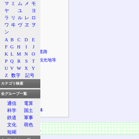
法定路線名
マ
ミ
ム
メ
モ
重複区間
ヤ
ユ
ヨ
ラ
リ
ル
レ
ロ
道路の状況
ワ
ヰ
ヴ
ヱ
ヲ
カルガモ
ン
通行止め
A
B
C
D
E
道路の特徴
F
G
H
I
J
接続する主な道路
K
L
M
N
O
沿道の施設、観光地等
P
Q
R
S
T
U
V
W
X
Y
道の駅
Z
数字
記号
主な橋
カテゴリ検索
主なトンネル
主な峠
全グループ一覧
並行する鉄道
通信
電算
経由する自治体
科学
国土
鉄道
軍事
文化
萌色
道路の情報
短縮