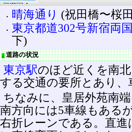
重複区間
晴海通り
(祝田橋〜桜田
東京都道302号新宿両
下)
道路の状況
東京駅
のほど近くを南北
する交通の要所とあり、
ちなみに、皇居外苑南端
南方向には5車線もある
右折レーンである。直進