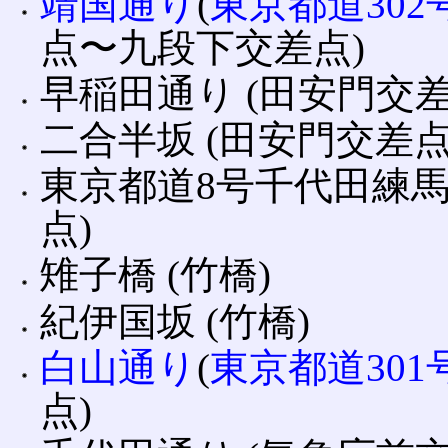
靖国通り
(
東京都道30
点〜九段下交差点)
早稲田通り (田安門交差
二合半坂 (田安門交差点
東京都道8号千代田練馬
点)
雉子橋 (竹橋)
紀伊国坂 (竹橋)
白山通り
(
東京都道30
点)