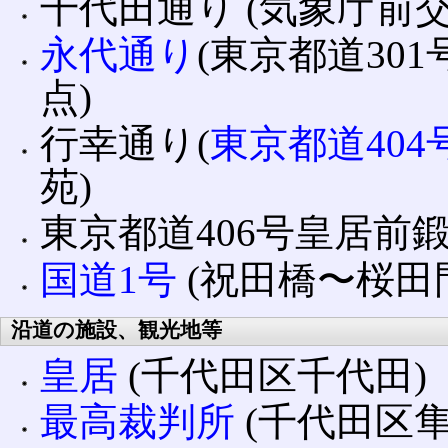
千代田通り (気象庁前交
永代通り
(東京都道30
点)
行幸通り(
東京都道40
苑)
東京都道406号皇居前鍛
国道1号
(祝田橋〜桜田
沿道の施設、観光地等
皇居
(千代田区千代田)
最高裁判所
(千代田区隼