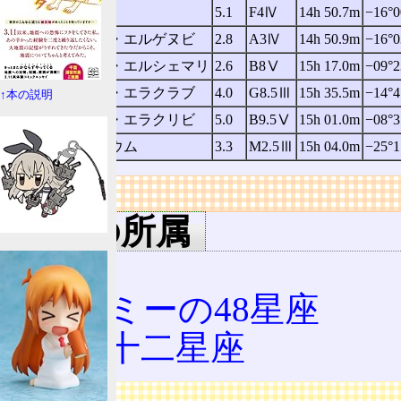
α1Lib
5.1
F4Ⅳ
14h 50.7m
−16°0
α2Lib
ズベン・エルゲヌビ
2.8
A3Ⅳ
14h 50.9m
−16°0
βLib
ズベン・エルシェマリ
2.6
B8Ⅴ
15h 17.0m
−09°2
γLib
ズベン・エラクラブ
4.0
G8.5Ⅲ
15h 35.5m
−14°4
↑本の説明
δLib
ズベン・エラクリビ
5.0
B9.5Ⅴ
15h 01.0m
−08°3
σLib
ブラキウム
3.3
M2.5Ⅲ
15h 04.0m
−25°1
リンク
用語の所属
星座
トレミーの48星座
黄道十二星座
広告