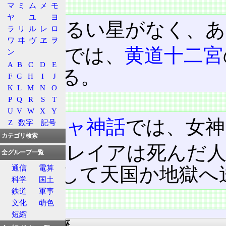
特徴
マ
ミ
ム
メ
モ
ヤ
ユ
ヨ
特に明るい星がなく、あ
ラ
リ
ル
レ
ロ
ワ
ヰ
ヴ
ヱ
ヲ
占星術では、
黄道十二宮
ン
A
B
C
D
E
っている。
F
G
H
I
J
K
L
M
N
O
P
Q
R
S
T
神話
U
V
W
X
Y
ギリシャ神話
では、女神
Z
数字
記号
カテゴリ検索
アストレイアは死んだ人
全グループ一覧
を判断して天国か地獄へ
通信
電算
科学
国土
鉄道
軍事
資料
文化
萌色
短縮
隣接する星座