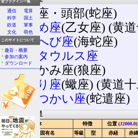
全プラグイン一覧
へび座・頭部(蛇座)
通信
電算
科学
国土
おとめ座
(乙女座) (黄
鉄道
軍事
文化
萌色
うみへび座
(海蛇座)
このサイトについて
趣旨・概要
ケンタウルス座
参加の案内
ダウンロード
おおかみ座(狼座)
さそり座
(蠍座) (黄道
へびつかい座
(蛇遣座)
代表的な恒星
名称
特徴
位置 (
J2000.0
)
バイエル
固有名
等級
型
赤経
赤