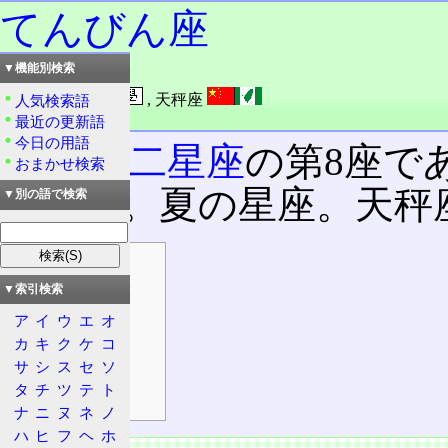
てんびん座
▼機能別検索
読み：てんびんざ
外語：
Lib: Libra
,
天秤座
人気検索語
品詞：固有名詞
最近の更新語
今日の用語
黄道十二星座
の第8座で
おまかせ検索
である。夏の星座。天秤
▼別の語で検索
目次
特徴
▼索引検索
神話
ア
イ
ウ
エ
オ
カ
キ
ク
ケ
コ
資料
サ
シ
ス
セ
ソ
隣接する星座
タ
チ
ツ
テ
ト
代表的な恒星
ナ
ニ
ヌ
ネ
ノ
ハ
ヒ
フ
ヘ
ホ