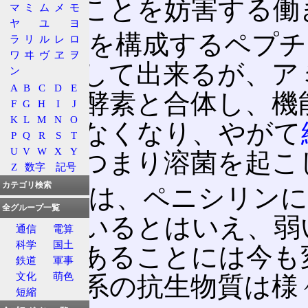
を作ることを妨害する働
マ
ミ
ム
メ
モ
ヤ
ユ
ヨ
細胞壁を構成するペプチ
ラ
リ
ル
レ
ロ
ワ
ヰ
ヴ
ヱ
ヲ
が合体して出来るが、ア
ン
A
B
C
D
E
リンが酵素と合体し、機
F
G
H
I
J
K
L
M
N
O
が作れなくなり、やがて
P
Q
R
S
T
U
V
W
X
Y
に破裂つまり溶菌を起こし
Z
数字
記号
カテゴリ検索
細菌では、ペニシリンに
全グループ一覧
現しているとはいえ、弱
通信
電算
科学
国土
効果があることには今も
鉄道
軍事
文化
萌色
シリン系の抗生物質は様
短縮