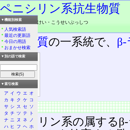
ペニシリン系抗生物質
▼機能別検索
読み：ペニシリンけい・こうせいぶっしつ
品詞：名詞
人気検索語
最近の更新語
抗生物質
の一系統で、
β
今日の用語
おまかせ検索
▼別の語で検索
目次
概要
特徴
主な系統
▼索引検索
効果
ア
イ
ウ
エ
オ
カ
キ
ク
ケ
コ
概要
サ
シ
ス
セ
ソ
タ
チ
ツ
テ
ト
ペニシリン系の属するβ
ナ
ニ
ヌ
ネ
ノ
ハ
ヒ
フ
ヘ
ホ