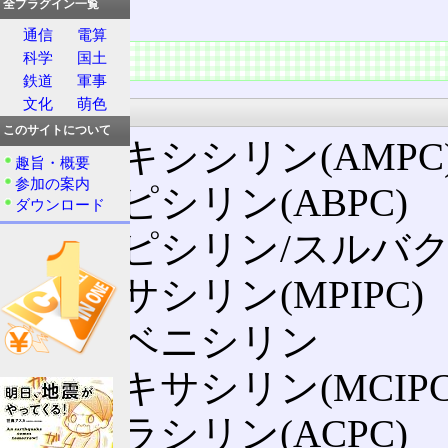
いる。
全プラグイン一覧
通信
電算
特徴
科学
国土
鉄道
軍事
文化
萌色
主な系統
このサイトについて
アモキシシリン(AMPC
趣旨・概要
参加の案内
アンピシリン(ABPC)
ダウンロード
アンピシリン/スルバクタム
オキサシリン(MPIPC)
カルベニシリン
クロキサシリン(MCIPC
シクラシリン(ACPC)