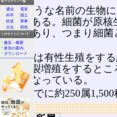
全プラグイン一覧
似たような名前の生物に
通信
電算
科学
国土
類
」がある。細菌が原核
鉄道
軍事
文化
萌色
生物
であり、つまり細菌
このサイトについて
る。
趣旨・概要
参加の案内
ダウンロード
最近では有性生殖をする
菌は分裂増殖をするとこ
違いとなっている。
現在までに約250属1,5
リンク