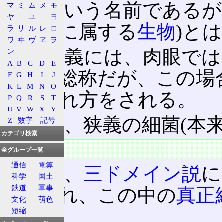
細菌という名前であるが
マ
ミ
ム
メ
モ
ヤ
ユ
ヨ
で
菌界
に属する
生物
)と
ラ
リ
ル
レ
ロ
ワ
ヰ
ヴ
ヱ
ヲ
また広義には、肉眼では
ン
A
B
C
D
E
生物の総称だが、この場
F
G
H
I
J
K
L
M
N
O
の使われ方をされる。
P
Q
R
S
T
U
V
W
X
Y
以下は、狭義の細菌(本
Z
数字
記号
カテゴリ検索
特徴
全グループ一覧
通信
電算
細菌は、
三ドメイン説
に
科学
国土
鉄道
軍事
分類され、この中の
真正
文化
萌色
いう。
短縮