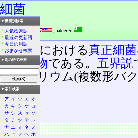
細菌
▼機能別検索
読み：さいきん
外語：
bacterium
,
bakteri/o
人気検索語
品詞：名詞
最近の更新語
今日の用語
六界説
における
真正細菌
おまかせ検索
原核生物
である。
五界説
▼別の語で検索
バクテリウム(複数形バク
▼索引検索
目次
ア
イ
ウ
エ
オ
概要
カ
キ
ク
ケ
コ
特徴
サ
シ
ス
セ
ソ
タ
チ
ツ
テ
ト
ナ
ニ
ヌ
ネ
ノ
概要
ハ
ヒ
フ
ヘ
ホ