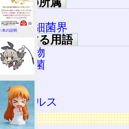
用語の所属
生物
真正細菌界
↑本の説明
関連する用語
微生物
乳酸菌
菌類
菌
ウイルス
広告