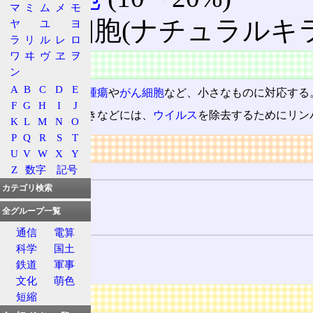
マ
ミ
ム
メ
モ
NK細胞(ナチュラルキラ
ヤ
ユ
ヨ
ラ
リ
ル
レ
ロ
ワ
ヰ
ヴ
ヱ
ヲ
特徴
ン
A
B
C
D
E
ウイルス感染や
腫瘍
や
がん細胞
など、小さなものに対応する
F
G
H
I
J
風邪を引いたときなどには、
ウイルス
を除去するためにリン
K
L
M
N
O
P
Q
R
S
T
リンク
U
V
W
X
Y
Z
数字
記号
用語の所属
カテゴリ検索
白血球
免疫
全グループ一覧
関連する用語
通信
電算
T細胞
科学
国土
B細胞
鉄道
軍事
文化
萌色
広告
短縮