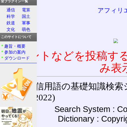
全プラグイン一覧
アフィリ
通信
電算
科学
国土
鉄道
軍事
文化
萌色
このサイトについて
趣旨・概要
参加の案内
コメントなどを投稿す
ダウンロード
み表
通信用語の基礎知識検索システム W
(27-May-2022)
Search System : Co
Dictionary : Copyr