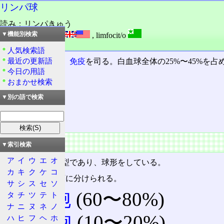
リンパ球
読み：リンパきゅう
外語：
lymphocyte
,
limfocit/o
▼機能別検索
品詞：名詞
人気検索語
最近の更新語
白血球
の一種で、
免疫
を司る。白血球全体の25%〜45%を占
今日の用語
おまかせ検索
目次
▼別の語で検索
概要
特徴
概要
▼索引検索
ア
イ
ウ
エ
オ
白血球の中で小型であり、球形をしている。
カ
キ
ク
ケ
コ
リンパ球は3種類に分けられる。
サ
シ
ス
セ
ソ
T細胞
(60〜80%)
タ
チ
ツ
テ
ト
ナ
ニ
ヌ
ネ
ノ
B細胞
(10〜20%)
ハ
ヒ
フ
ヘ
ホ