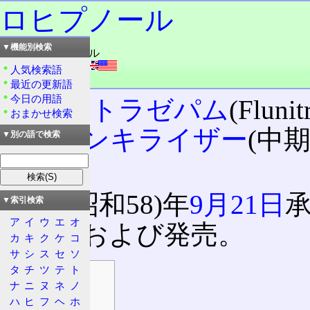
ロヒプノール
▼機能別検索
読み：ロヒプノール
外語：
Rohypnol
人気検索語
品詞：名詞
最近の更新語
今日の用語
フルニトラゼパム
(Flun
おまかせ検索
ートランキライザー
(中
▼別の語で検索
外製薬。
1983(昭和58)年
9月21日
承
▼索引検索
ア
イ
ウ
エ
オ
価収載および発売。
カ
キ
ク
ケ
コ
サ
シ
ス
セ
ソ
タ
チ
ツ
テ
ト
目次
ナ
ニ
ヌ
ネ
ノ
情報
ハ
ヒ
フ
ヘ
ホ