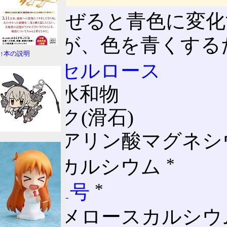
添加物
酒に混ぜると青色に変化
*
り。(
が、色を青くする
↑本の説明
結晶
セルロース
乳糖
水和物
タルク(滑石)
ステアリン酸マグネシ
*
珪酸カルシウム
*
青色1号
カルメロースカルシ