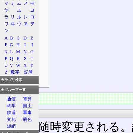
製品
マ
ミ
ム
メ
モ
成分・添加物
ヤ
ユ
ヨ
ラ
リ
ル
レ
ロ
成分
ワ
ヰ
ヴ
ヱ
ヲ
添加物
ン
規制区分
A
B
C
D
E
効能・効果
F
G
H
I
J
用法・用量
K
L
M
N
O
剤形
P
Q
R
S
T
風味等
U
V
W
X
Y
Z
数字
記号
名称の由来
カテゴリ検索
注意点
全グループ一覧
情報
通信
電算
科学
国土
製品
鉄道
軍事
文化
萌色
薬価は随時変更される。
短縮