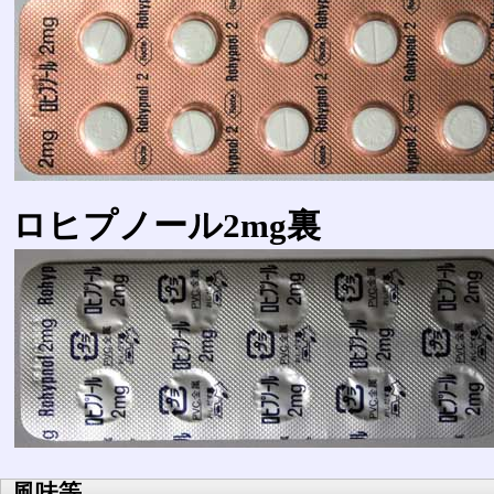
ロヒプノール2mg裏
風味等