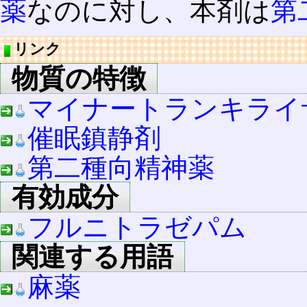
薬
なのに対し、本剤は
第
リンク
物質の特徴
マイナートランキライ
催眠鎮静剤
第二種向精神薬
有効成分
フルニトラゼパム
関連する用語
麻薬