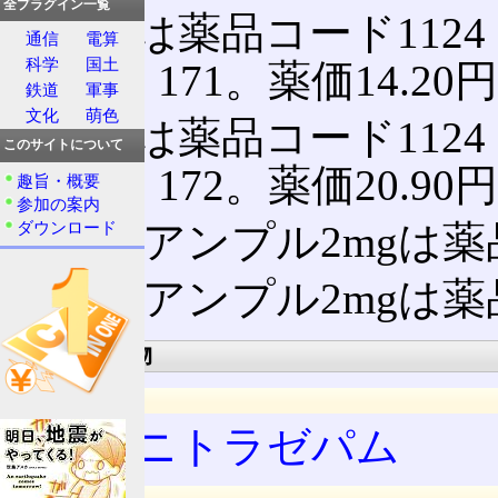
全プラグイン一覧
1mg錠は薬品コード1124 
通信
電算
科学
国土
ROCHE 171。薬価14.20
鉄道
軍事
文化
萌色
2mg錠は薬品コード1124 
このサイトについて
ROCHE 172。薬価20.90
趣旨・概要
参加の案内
注射用アンプル2mgは薬品コー
ダウンロード
静注用アンプル2mgは薬品コー
成分・添加物
成分
フルニトラゼパム