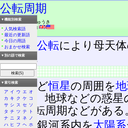
公転周期
▼機能別検索
読み：こうてんしゅうき
外語：
orbital period
人気検索語
品詞：名詞
最近の更新語
今日の用語
天体
が
公転
により母天体
おまかせ検索
る時間。
▼別の語で検索
概要
太陽
など
恒星
の周囲を
地
▼索引検索
ア
イ
ウ
エ
オ
周期や、地球などの惑星
カ
キ
ク
ケ
コ
サ
シ
ス
セ
ソ
する公転周期などがある
タ
チ
ツ
テ
ト
ナ
ニ
ヌ
ネ
ノ
また、銀河系内を
太陽系
ハ
ヒ
フ
ヘ
ホ