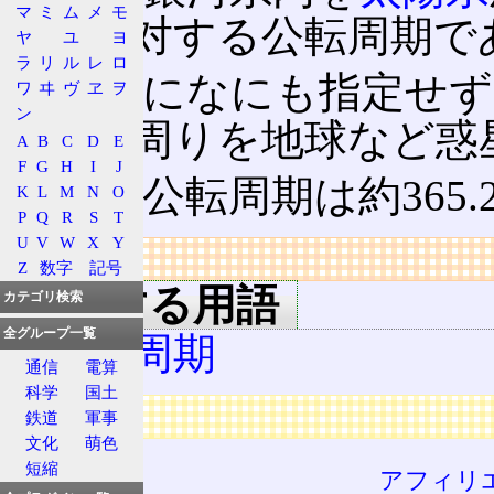
マ
ミ
ム
メ
モ
中心
に対する公転周期で
ヤ
ユ
ヨ
ラ
リ
ル
レ
ロ
但し特になにも指定せず
ワ
ヰ
ヴ
ヱ
ヲ
ン
太陽の周りを地球など惑
A
B
C
D
E
F
G
H
I
J
地球の公転周期は約365.
K
L
M
N
O
P
Q
R
S
T
U
V
W
X
Y
リンク
Z
数字
記号
関連する用語
カテゴリ検索
全グループ一覧
自転周期
通信
電算
科学
国土
広告
鉄道
軍事
文化
萌色
短縮
アフィリ