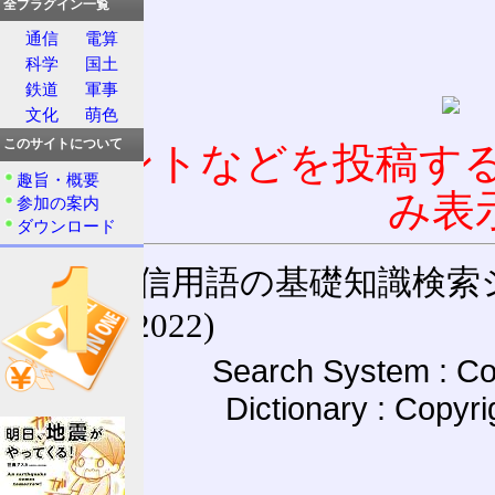
全プラグイン一覧
通信
電算
科学
国土
鉄道
軍事
文化
萌色
このサイトについて
コメントなどを投稿す
趣旨・概要
み表
参加の案内
ダウンロード
通信用語の基礎知識検索システム W
(27-May-2022)
Search System : Co
Dictionary : Copyr