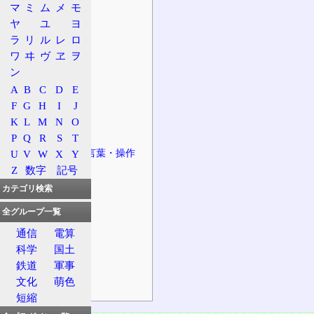
扱う集合
マ
ミ
ム
メ
モ
法則性
ヤ
ユ
ヨ
ラ
リ
ル
レ
ロ
付随した概念
ワ
ヰ
ヴ
ヱ
ヲ
代表的な写像
ン
恒等写像
A
B
C
D
E
包含写像
F
G
H
I
J
制限写像
K
L
M
N
O
空写像
P
Q
R
S
T
写像についての言葉・操作
U
V
W
X
Y
Z
数字
記号
写像の合成
カテゴリ検索
表現
例
全グループ一覧
全射・単射
通信
電算
逆写像
科学
国土
鉄道
軍事
概念
文化
萌色
例
短縮