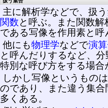
扱う集合
主に解析学などで、扱う
関数
と呼ぶ。また関数解
である写像を作用素と呼
他にも
物理学
などで
演算
と呼んだりするなど、分
特別な呼び方をする場合
しかし写像というものは
のであり、また違う集合
多くある。