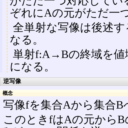
がただ一つ対応してい
ぞれにAの元がただ一
全単射な写像は後述す
なる。
単射f:A→Bの終域を値
になる。
逆写像
概念
写像fを集合Aから集合
このときfはAの元から