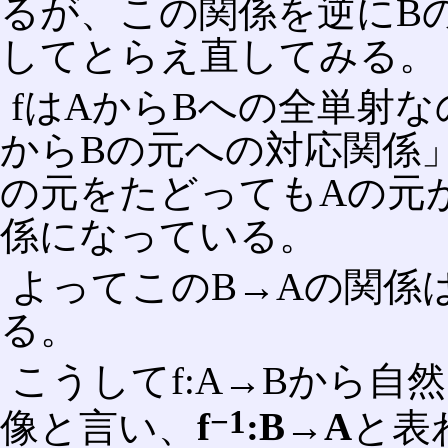
るが、この関係を逆にB
してとらえ直してみる。
fはAからBへの全単射な
からBの元への対応関係
の元をたどってもAの元
係になっている。
よってこのB→Aの関係
る。
こうしてf:A→Bから自
−1
像と言い、
f
:B→A
と表