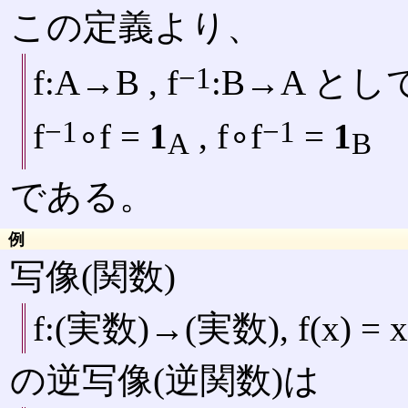
この定義より、
−1
f:A→B , f
:B→A とし
−1
−1
f
∘f =
1
, f∘f
=
1
A
B
である。
例
写像(関数)
f:(実数)→(実数), f(x) = x
の逆写像(逆関数)は