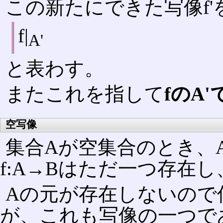
この新たにできた写像f'
f|
A'
と表わす。
またこれを指して
fのA'
空写像
集合Aが空集合のとき、
f:A→Bはただ一つ存在
Aの元が存在しないので
が、これも写像の一つで