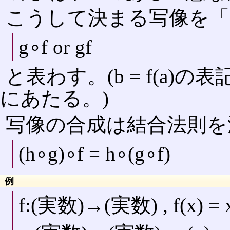
こうして決まる写像を「
g∘f or gf
と表わす。(b = f(a)の
にあたる。)
写像の合成は結合法則を
(h∘g)∘f = h∘(g∘f)
例
f:(実数)→(実数) , f(x) = x