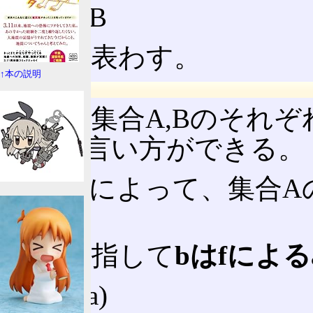
f:A→B
と書き表わす。
↑本の説明
元に着目
また、集合A,Bのそれ
ような言い方ができる。
写像fによって、集合A
る
。
これを指して
bはfによ
b = f(a)