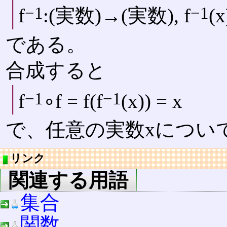
−1
−1
f
:(実数)→(実数), f
(x
である。
合成すると
−1
−1
f
∘f = f(f
(x)) = x
で、任意の実数xについ
リンク
関連する用語
集合
関数