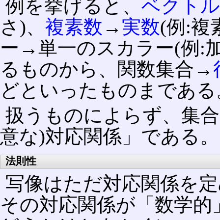
例を挙げると、
ベクト
さ)、
複素数
→
実数
(例:
ー→単一のスカラー(例:
るものから、関数集合→
どといったものまである
扱うものによらず、集合
意な)対応関係」である。
法則性
写像はただ対応関係を定
その対応関係が「数学的