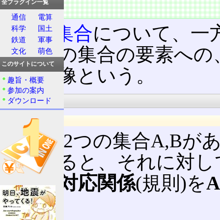
全プラグイン一覧
概要
通信
電算
2つの
集合
について、一
科学
国土
鉄道
軍事
ら他方の集合の要素への
文化
萌色
このサイトについて
係を写像という。
趣旨・概要
参加の案内
表記
ダウンロード
集合に着目
任意の2つの集合A,Bが
を決めると、それに対し
ような
対応関係
(規則)を
い、