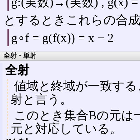
g:(実数)→(実数) , g(x) = 
とするときこれらの合成
g∘f = g(f(x)) = x − 2
全射・単射
全射
値域と終域が一致する、つ
射と言う。
このとき集合Bの元は
元と対応している。