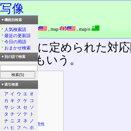
写像
▼機能別検索
読み：しゃぞう
外語：
mapping
,
map
,
map/o
人気検索語
品詞：名詞
最近の更新語
今日の用語
数学的に定められた対応
おまかせ検索
則」ともいう。
▼別の語で検索
目次
概要
▼索引検索
表記
ア
イ
ウ
エ
オ
カ
キ
ク
ケ
コ
集合に着目
サ
シ
ス
セ
ソ
元に着目
タ
チ
ツ
テ
ト
定義
ナ
ニ
ヌ
ネ
ノ
対応関係の一意性
ハ
ヒ
フ
ヘ
ホ