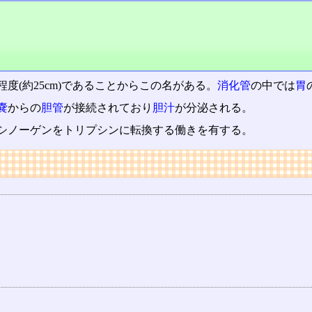
度(約25cm)であることからこの名がある。
消化管
の中では
胃
嚢
からの
胆管
が接続されており
胆汁
が分泌される。
シノーゲンをトリプシンに転換する働きを有する。