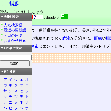
十二指腸
読み：じゅうにしちょう
外語：
duodenum
,
duoden/o
▼機能別検索
品詞：名詞
人気検索語
最近の更新語
小腸
のうち上部の、腸間膜を持たない部分。長さが指12本分程
今日の用語
膵臓
からの
膵管
が接続されており
膵液
が分泌され、
肝臓
や
胆
おまかせ検索
十二指腸の
消化酵素
はエンテロキナーゼで、膵液中のトリプ
▼別の語で検索
リンク
器官の所属
▼索引検索
消化系
ア
イ
ウ
エ
オ
消化器
カ
キ
ク
ケ
コ
消化管
サ
シ
ス
セ
ソ
小腸
タ
チ
ツ
テ
ト
関連する器官
ナ
ニ
ヌ
ネ
ノ
胃
ハ
ヒ
フ
ヘ
ホ