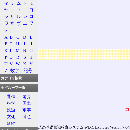
膵臓
マ
ミ
ム
メ
モ
ヤ
ユ
ヨ
肝臓
ラ
リ
ル
レ
ロ
胆管
ワ
ヰ
ヴ
ヱ
ヲ
関連する用語
ン
胆嚢
A
B
C
D
E
胆汁
F
G
H
I
J
K
L
M
N
O
広告
P
Q
R
S
T
U
V
W
X
Y
Z
数字
記号
カテゴリ検索
全グループ一覧
通信
電算
科学
国土
コ
鉄道
軍事
文化
萌色
短縮
通信用語の基礎知識検索システム WDIC Explorer Version 7.04a (