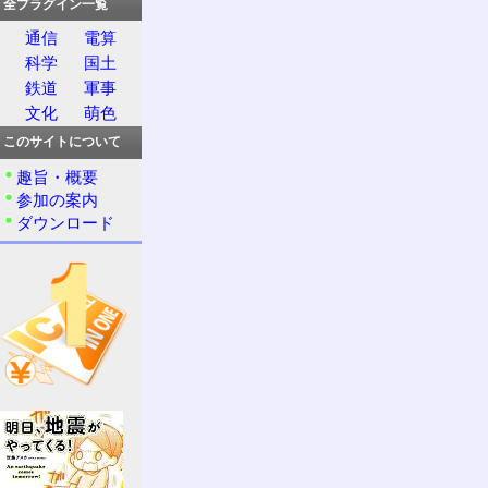
全プラグイン一覧
通信
電算
科学
国土
鉄道
軍事
文化
萌色
このサイトについて
趣旨・概要
参加の案内
ダウンロード