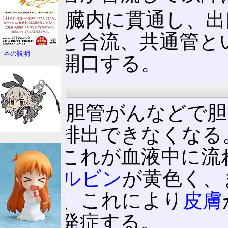
更に膵臓内に貫通し、出
主膵管と合流、共通管と
↑本の説明
腸へと開口する。
疾病
胆石や胆管がんなどで胆
腸へと排出できなくなる
流し、これが血液中に流
の
ビリルビン
が黄色く、
るため、これにより
皮膚
疸
」を発症する。