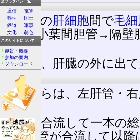
全プラグイン一覧
肝内胆管
通信
電算
肝臓内の
肝細胞
間で
毛細
科学
国土
鉄道
軍事
胆管→小葉間胆管→隔壁
文化
萌色
このサイトについて
する。
趣旨・概要
参加の案内
その後、肝臓の外に出て
ダウンロード
肝外胆管
肝臓からは、左肝管・右
る。
これが合流して一本の総
る胆嚢管が合流して以降