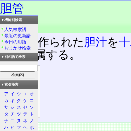
胆管
▼機能別検索
読み：たんかん
品詞：名詞
人気検索語
最近の更新語
肝臓
で作られた
胆汁
を
十
今日の用語
おまかせ検索
胆道
に属する。
▼別の語で検索
目次
概要
▼索引検索
特徴
ア
イ
ウ
エ
オ
肝内胆管
カ
キ
ク
ケ
コ
肝外胆管
サ
シ
ス
セ
ソ
疾病
タ
チ
ツ
テ
ト
ナ
ニ
ヌ
ネ
ノ
概要
ハ
ヒ
フ
ヘ
ホ