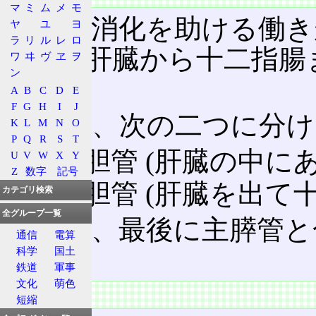
マ
ミ
ム
メ
モ
胆汁
は消化を助ける働き
ヤ
ユ
ヨ
ラ
リ
ル
レ
ロ
これを肝臓から十二指腸
ワ
ヰ
ヴ
ヱ
ヲ
ン
る。
A
B
C
D
E
F
G
H
I
J
大きく、次の二つに分け
K
L
M
N
O
P
Q
R
S
T
肝内胆管 (肝臓の中にあ
U
V
W
X
Y
Z
数字
記号
肝外胆管 (肝臓を出て
カテゴリ検索
全グループ一覧
胆管は、最後に主膵管と
通信
電算
る。
科学
国土
鉄道
軍事
文化
萌色
特徴
短縮