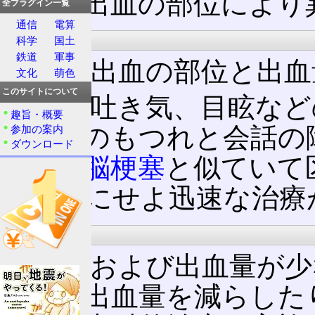
症状は出血の部位により
全プラグイン一覧
通信
電算
症状
科学
国土
鉄道
軍事
症状は出血の部位と出血
文化
萌色
このサイトについて
頭痛、吐き気、目眩など
趣旨・概要
痺、口のもつれと会話の
参加の案内
ダウンロード
症状は
脳梗塞
と似ていて
いずれにせよ迅速な治療
治療
軽症例および出血量が少
用いて出血量を減らした