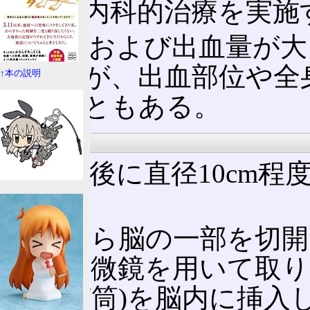
などの内科的治療を実施
重症例および出血量が大
されるが、出血部位や全
↑本の説明
ないこともある。
手術
麻酔の後に直径10cm
る。
ここから脳の一部を切開
腫)を顕微鏡を用いて取り
シース(筒)を脳内に挿