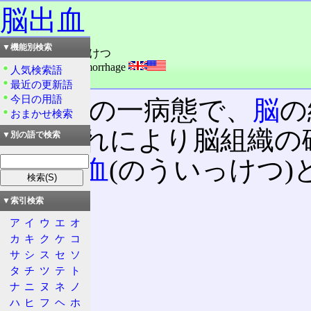
脳出血
▼機能別検索
読み：のうしゅっけつ
外語：
Cerebral hemorrhage
人気検索語
品詞：名詞
最近の更新語
今日の用語
脳卒中
の一病態で、
脳
の
おまかせ検索
状。これにより脳組織の
▼別の語で検索
は
脳溢血
(のういっけつ)
▼索引検索
目次
ア
イ
ウ
エ
オ
特徴
カ
キ
ク
ケ
コ
病態
サ
シ
ス
セ
ソ
症状
タ
チ
ツ
テ
ト
治療
ナ
ニ
ヌ
ネ
ノ
ハ
ヒ
フ
ヘ
ホ
手術