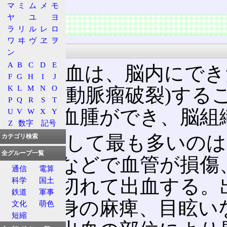
マ
ミ
ム
メ
モ
ヤ
ユ
ヨ
特徴
ラ
リ
ル
レ
ロ
ワ
ヰ
ヴ
ヱ
ヲ
病態
ン
A
B
C
D
E
脳内出血は、脳内にでき
F
G
H
I
J
K
L
M
N
O
破裂(脳動脈瘤破裂)す
P
Q
R
S
T
質内に血腫ができ、脳組
U
V
W
X
Y
Z
数字
記号
原因として最も多いのは
カテゴリ検索
全グループ一覧
高血圧などで血管が損傷
通信
電算
血管が切れて出血する。
科学
国土
鉄道
軍事
随、半身の麻痺、目眩い
文化
萌色
短縮