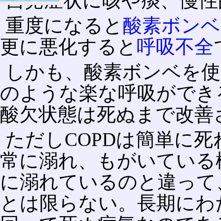
自覚症状に咳や痰、慢性
重度になると
酸素ボンベ
更に悪化すると
呼吸不全
しかも、酸素ボンベを使
のような楽な呼吸ができ
酸欠状態は死ぬまで改善
ただしCOPDは簡単に死
常に溺れ、もがいている
に溺れているのと違って
とは限らない。長期にわ