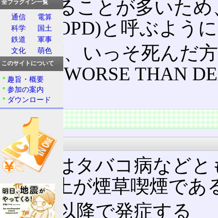
併発することが多いため
全プラグイン一覧
通信
電算
疾患(COPD)と呼ぶよ
科学
国土
鉄道
軍事
これが、いっそ死んだ方
文化
萌色
このサイトについて
な状態(WORSE THAN 
趣旨・概要
る。
参加の案内
ダウンロード
特徴
病因
COPDはタバコ病などと
90%以上が煙草喫煙であ
中年以降で発症する