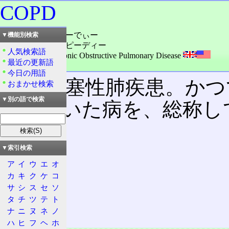
COPD
読み：しーおーぴーでぃー
▼機能別検索
読み：スィーオウピーディー
人気検索語
外語：
COPD: Chronic Obstructive Pulmonary Disease
最近の更新語
品詞：名詞
今日の用語
慢性閉塞性肺疾患。かつ
おまかせ検索
▼別の語で検索
ばれていた病を、総称し
目次
▼索引検索
概要
ア
イ
ウ
エ
オ
特徴
カ
キ
ク
ケ
コ
病因
サ
シ
ス
セ
ソ
病態
タ
チ
ツ
テ
ト
治療
ナ
ニ
ヌ
ネ
ノ
ハ
ヒ
フ
ヘ
ホ