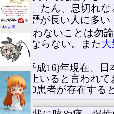
せき、たん、息切れな
喫煙歴が長い人に多い
↑本の説明
自ら吸わないことは勿論
けねばならない。また
大
せる。
2004(平成16)年現在
万人以上いると言われて
のCOPD患者が存在する
病態