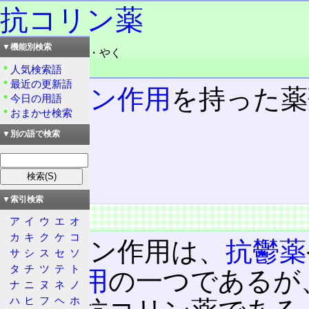
抗コリン薬
▼機能別検索
読み：こうコリン・やく
品詞：名詞
人気検索語
最近の更新語
抗コリン作用
を持った薬
今日の用語
おまかせ検索
▼別の語で検索
目次
概要
特徴
▼索引検索
概要
ア
イ
ウ
エ
オ
カ
キ
ク
ケ
コ
抗コリン作用は、
抗鬱薬
サ
シ
ス
セ
ソ
タ
チ
ツ
テ
ト
な
副作用
の一つであるが
ナ
ニ
ヌ
ネ
ノ
ハ
ヒ
フ
ヘ
ホ