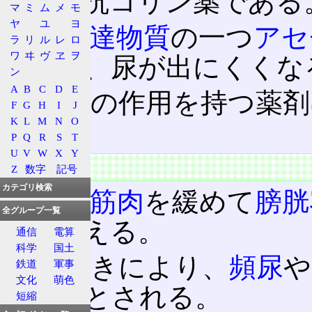
薬剤が抗コリン薬である
マ
ミ
ム
メ
モ
ヤ
ユ
ヨ
神経伝達物質
の一つ
アセ
ラ
リ
ル
レ
ロ
ワ
ヰ
ヴ
ヱ
ヲ
るため、尿が出にくくな
ン
A
B
C
D
E
この逆の作用を持つ薬剤
F
G
H
I
J
K
L
M
N
O
る。
P
Q
R
S
T
U
V
W
X
Y
特徴
Z
数字
記号
カテゴリ検索
膀胱
の
筋肉
を緩めて
膀胱
全グループ一覧
縮を抑える。
通信
電算
科学
国土
この働きにより、
頻尿
や
鉄道
軍事
文化
萌色
があるとされる。
短縮