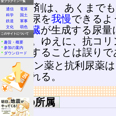
全プラグイン一覧
この薬剤は、あくまでも
通信
電算
科学
国土
多くの尿を
我慢
できるよ
鉄道
軍事
り、
腎臓
が生成する尿量
文化
萌色
このサイトについて
はない。ゆえに、抗コリ
趣旨・概要
参加の案内
と表現することは誤りで
ダウンロード
抗コリン薬と抗利尿薬は
期待される。
リンク
用語の所属
尿