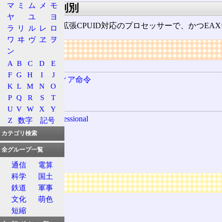
マ
ミ
ム
メ
モ
機能の有無判別
ヤ
ユ
ヨ
機能の有無は、拡張CPUID対応のプロセッサーで、かつEAX=80
ラ
リ
ル
レ
ロ
ワ
ヰ
ヴ
ヱ
ヲ
リンク
ン
A
B
C
D
E
用語の所属
F
G
H
I
J
マルチメディア命令
K
L
M
N
O
3DNow!
P
Q
R
S
T
関連する用語
U
V
W
X
Y
3DNow! Professional
Z
数字
記号
AMD
カテゴリ検索
MMX
全グループ一覧
SSE
通信
電算
科学
国土
広告
鉄道
軍事
文化
萌色
短縮