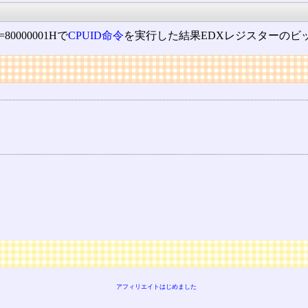
000001Hで
CPUID命令
を実行した結果EDXレジスターのビ
アフィリエイトはじめました