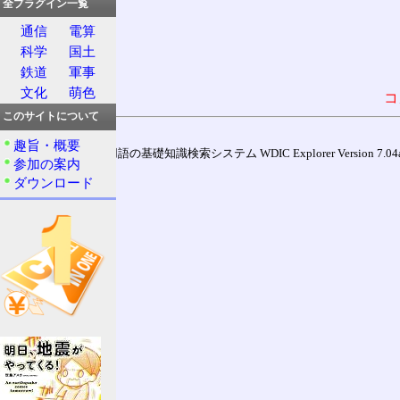
全プラグイン一覧
通信
電算
科学
国土
鉄道
軍事
文化
萌色
コ
このサイトについて
趣旨・概要
通信用語の基礎知識検索システム WDIC Explorer Version 7.04a (
参加の案内
ダウンロード