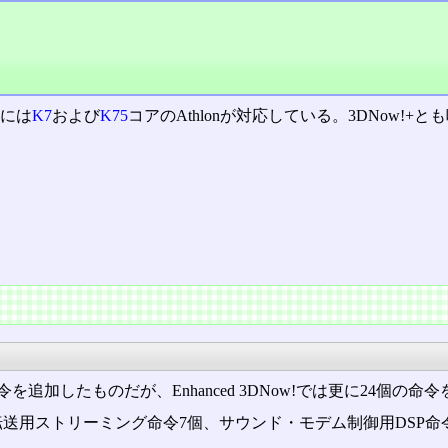
的には
K7
および
K75
コアのAthlonが対応している。3DNow!+
追加したものだが、Enhanced 3DNow!では更に24個の命
転送用ストリーミング命令7個、サウンド・モデム制御用DSP命