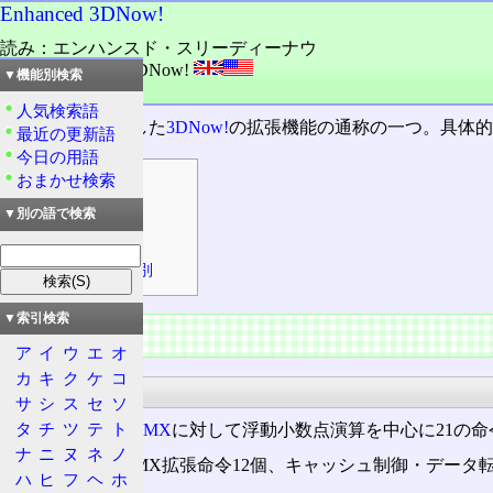
Enhanced 3DNow!
読み：エンハンスド・スリーディーナウ
外語：
Enhanced 3DNow!
▼機能別検索
品詞：固有名詞
人気検索語
Athlon
から対応した
3DNow!
の拡張機能の通称の一つ。具体
最近の更新語
今日の用語
おまかせ検索
目次
概要
▼別の語で検索
仕様
機能の有無判別
▼索引検索
概要
ア
イ
ウ
エ
オ
カ
キ
ク
ケ
コ
仕様
サ
シ
ス
セ
ソ
タ
チ
ツ
テ
ト
3DNow!自体が
MMX
に対して浮動小数点演算を中心に21の命令を
ナ
ニ
ヌ
ネ
ノ
新しい命令はMMX拡張命令12個、キャッシュ制御・データ
ハ
ヒ
フ
ヘ
ホ