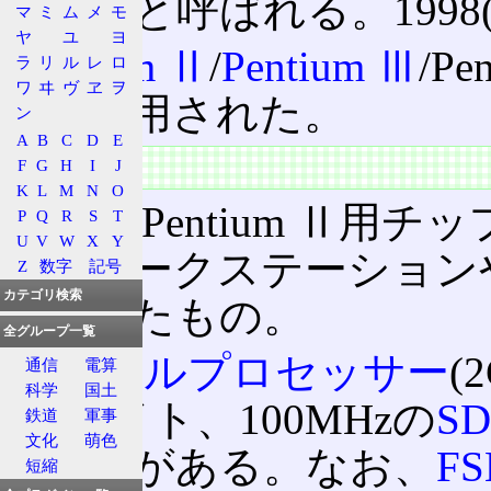
AGPsetと呼ばれる。199
マ
ミ
ム
メ
モ
ヤ
ユ
ヨ
Pentium Ⅱ
/
Pentium Ⅲ
/Pe
ラ
リ
ル
レ
ロ
ワ
ヰ
ヴ
ヱ
ヲ
用で利用された。
ン
A
B
C
D
E
特徴
F
G
H
I
J
K
L
M
N
O
従来のPentium Ⅱ用
P
Q
R
S
T
U
V
W
X
Y
を、ワークステーション
Z
数字
記号
カテゴリ検索
けにしたもの。
全グループ一覧
デュアルプロセッサー
(
通信
電算
科学
国土
2Giバイト、100MHzの
S
鉄道
軍事
文化
萌色
トなどがある。なお、
F
短縮