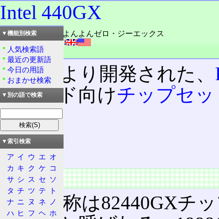
Intel 440GX
読み：インテル・よんよんゼロ・ジーエックス
▼機能別検索
外語：
Intel 440GX
人気検索語
品詞：商品名
最近の更新語
Intel
により開発された、
今日の用語
おまかせ検索
イエンド向け
チップセッ
▼別の語で検索
目次
概要
▼索引検索
特徴
ア
イ
ウ
エ
オ
カ
キ
ク
ケ
コ
概要
サ
シ
ス
セ
ソ
タ
チ
ツ
テ
ト
正式名称は82440GXチ
ナ
ニ
ヌ
ネ
ノ
ハ
ヒ
フ
ヘ
ホ