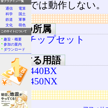
全プラグイン一覧
66MHzでは動作しない。
通信
電算
科学
国土
リンク
鉄道
軍事
文化
萌色
用語の所属
このサイトについて
Intelチップセット
趣旨・概要
参加の案内
GX
ダウンロード
関連する用語
Intel 440BX
Intel 450NX
広告