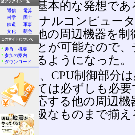
うのが基本的な発想であ
全プラグイン一覧
通信
電算
パーソナルコンピュータ
科学
国土
鉄道
軍事
分と、他の周辺機器を制
文化
萌色
このサイトについて
けることが可能なので、
趣旨・概要
参加の案内
積されるようになった。
ダウンロード
これは、CPU制御部分
については必ずしも必要
る。対応する他の周辺機
から高級なものまで揃え
た。