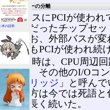
プロセッサーの分離
外部バスにPCIが使わ
プ構成だったチップセッ
↑本の説明
だ。なお、外部バスが変
その後もPCIが使われ続
この当時は、CPU周辺
ッジ
」、その他のI/Oコ
ウスブリッジ
」と呼んで
う呼び方は今では死語と
比較的長く続いた。