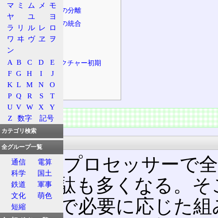
マ
ミ
ム
メ
モ
プロセッサーの分離
ヤ
ユ
ヨ
プロセッサーの統合
ラ
リ
ル
レ
ロ
特徴
ワ
ヰ
ヴ
ヱ
ヲ
ン
PCIシステム
A
B
C
D
E
Coreアーキテクチャー初期
F
G
H
I
J
Bloomfield
K
L
M
N
O
Lynnfield
P
Q
R
S
T
U
V
W
X
Y
概要
Z
数字
記号
カテゴリ検索
概念
全グループ一覧
一つのプロセッサーで全
通信
電算
科学
国土
り、無駄も多くなる。そ
鉄道
軍事
文化
萌色
ることで必要に応じた組
短縮