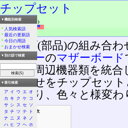
チップセット
▼機能別検索
読み：チップセット
外語：
chip set
人気検索語
品詞：名詞
最近の更新語
今日の用語
チップ(部品)の組み合
おまかせ検索
ューター
の
マザーボード
▼別の語で検索
機能や周辺機器類を統合
み合わせをチップセット
▼索引検索
遷により、色々と様変わ
ア
イ
ウ
エ
オ
カ
キ
ク
ケ
コ
サ
シ
ス
セ
ソ
目次
タ
チ
ツ
テ
ト
ナ
ニ
ヌ
ネ
ノ
概要
ハ
ヒ
フ
ヘ
ホ
概念