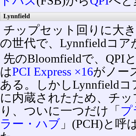
ドバス
(FSB)から
QPI
へと
Lynnfield
チップセット回りに大き
の世代で、Lynnfield
先のBloomfieldで、
は
PCI Express ×16
がノー
ある。しかしLynnfieldコア
に内蔵されたため、チッ
り、ついに一つだけ「
プ
ラー・ハブ
」(PCH)と