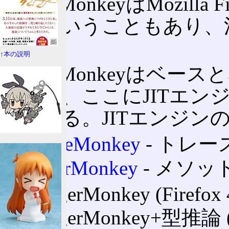
SpiderMonkeyはMozilla
ースということもあり、
る。
↑本の説明
SpiderMonkeyはベース
であり、ここにJITエン
れている。JITエンジン
TraceMonkey
‐ トレースJI
JägerMonkey
‐ メソッ
JägerMonkey (Firefox
JägerMonkey+型推論 (