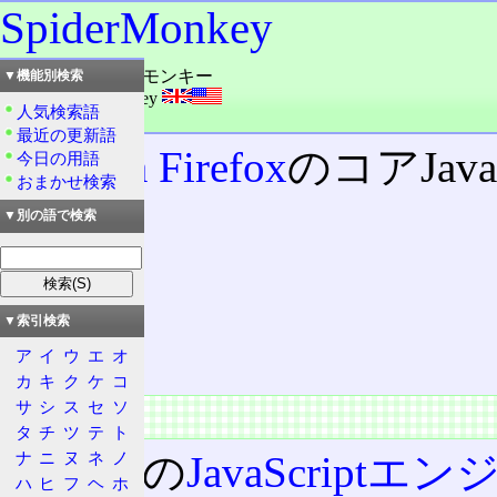
SpiderMonkey
読み：スパイダーモンキー
▼機能別検索
外語：
SpiderMonkey
人気検索語
品詞：名詞
最近の更新語
Mozilla Firefox
のコアJav
今日の用語
おまかせ検索
▼別の語で検索
目次
概要
特徴
応用
▼索引検索
変遷
ア
イ
ウ
エ
オ
カ
キ
ク
ケ
コ
サ
シ
ス
セ
ソ
概要
タ
チ
ツ
テ
ト
ナ
ニ
ヌ
ネ
ノ
世界初の
JavaScriptエン
ハ
ヒ
フ
ヘ
ホ