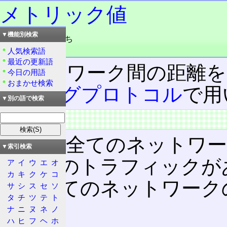
メトリック値
▼機能別検索
読み：メトリックち
品詞：名詞
人気検索語
最近の更新語
ネットワーク間の距離を
今日の用語
おまかせ検索
ティングプロトコル
で用
▼別の語で検索
概要
もし、全てのネットワー
▼索引検索
同程度のトラフィックが
ア
イ
ウ
エ
オ
カ
キ
ク
ケ
コ
と、全てのネットワーク
サ
シ
ス
セ
ソ
タ
チ
ツ
テ
ト
良い。
ナ
ニ
ヌ
ネ
ノ
ハ
ヒ
フ
ヘ
ホ