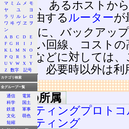
すると、あるホストか
マ
ミ
ム
メ
モ
ヤ
ユ
ヨ
は、経由する
ルーター
が
ラ
リ
ル
レ
ロ
ワ
ヰ
ヴ
ヱ
ヲ
その逆に、バックアップ
ン
A
B
C
D
E
きでない回線、コストの
F
G
H
I
J
K
L
M
N
O
い回線などに対しては、
P
Q
R
S
T
U
V
W
X
Y
ことで、必要時以外は利
Z
数字
記号
カテゴリ検索
リンク
全グループ一覧
用語の所属
通信
電算
科学
国土
ルーティングプロトコ
鉄道
軍事
文化
萌色
ルーティング
短縮