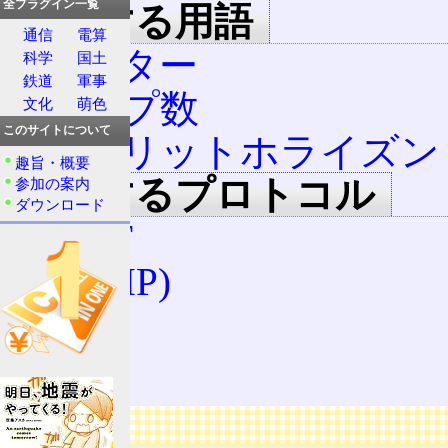
全プラグイン一覧
関連する用語
通信
電算
ルーター
科学
国土
鉄道
軍事
ホップ数
文化
萌色
このサイトについて
スプリットホライズン
趣旨・概要
関連するプロトコル
参加の案内
ダウンロード
OSPF
RIP (IP)
BGP
IGP
広告