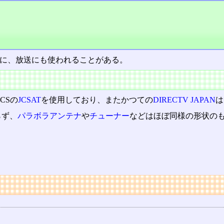
うに、放送にも使われることがある。
CSの
JCSAT
を使用しており、またかつての
DIRECTV JAPAN
は
らず、
パラボラアンテナ
や
チューナー
などはほぼ同様の形状のも