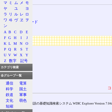
関連する用語
マ
ミ
ム
メ
モ
ヤ
ユ
ヨ
衛星放送
ラ
リ
ル
レ
ロ
JCSAT
ワ
ヰ
ヴ
ヱ
ヲ
スーパーバード
ン
BS
A
B
C
D
E
F
G
H
I
J
広告
K
L
M
N
O
P
Q
R
S
T
U
V
W
X
Y
Z
数字
記号
カテゴリ検索
全グループ一覧
通信
電算
コ
科学
国土
鉄道
軍事
文化
萌色
通信用語の基礎知識検索システム WDIC Explorer Version 7.04a (
短縮