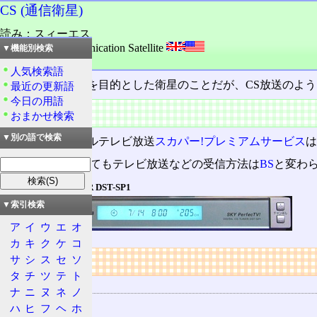
CS (通信衛星)
読み：スィーエス
外語：
CS: Communication Satellite
▼機能別検索
品詞：名詞
人気検索語
通信衛星。通信を目的とした衛星のことだが、CS放送のよ
最近の更新語
今日の用語
概要
おまかせ検索
▼別の語で検索
日本のディジタルテレビ放送
スカパー!プレミアムサービス
は
衛星がCSであってもテレビ放送などの受信方法は
BS
と変わ
DIGITAL CS TUNER DST-SP1
▼索引検索
ア
イ
ウ
エ
オ
カ
キ
ク
ケ
コ
リンク
サ
シ
ス
セ
ソ
タ
チ
ツ
テ
ト
用語の所属
ナ
ニ
ヌ
ネ
ノ
CS
ハ
ヒ
フ
ヘ
ホ