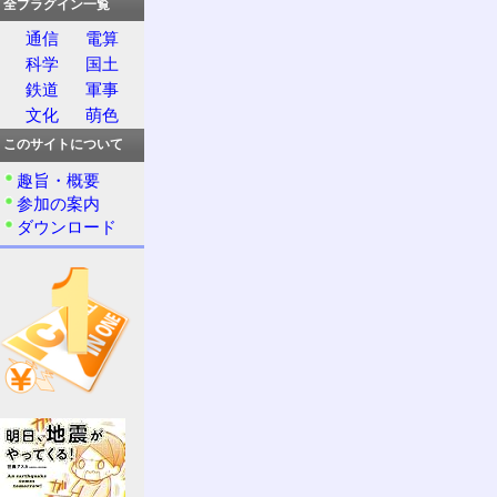
全プラグイン一覧
通信
電算
科学
国土
鉄道
軍事
文化
萌色
このサイトについて
趣旨・概要
参加の案内
ダウンロード