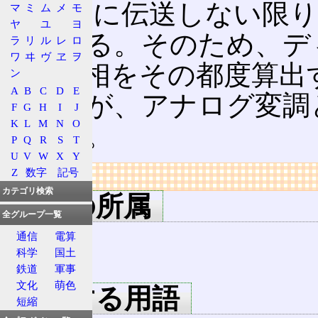
相)を別に伝送しない限
マ
ミ
ム
メ
モ
ヤ
ユ
ヨ
のがある。そのため、デ
ラ
リ
ル
レ
ロ
ワ
ヰ
ヴ
ヱ
ヲ
基準位相をその都度算出
ン
A
B
C
D
E
されるが、アナログ変調
F
G
H
I
J
K
L
M
N
O
はない。
P
Q
R
S
T
U
V
W
X
Y
Z
数字
記号
リンク
カテゴリ検索
用語の所属
全グループ一覧
変調
通信
電算
科学
国土
PM
鉄道
軍事
文化
萌色
関連する用語
短縮