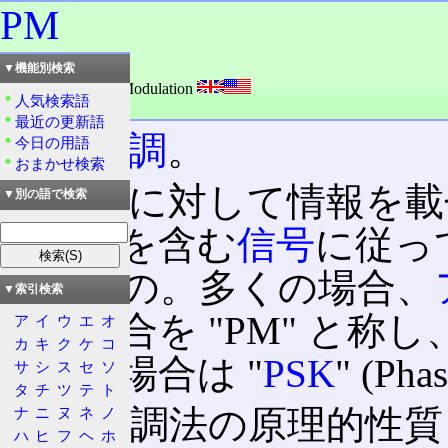
PM
読み：ピーエム
▼機能別検索
外語：
PM: Phase Modulation
人気検索語
品詞：名詞
最近の更新語
位相
変調
。
今日の用語
おまかせ検索
正弦波
に対して情報を載
▼別の語で検索
る情報を含む
信号
に従っ
せるもの。多くの場合、
▼索引検索
なう場合を "PM" と称し
ア
イ
ウ
エ
オ
カ
キ
ク
ケ
コ
行なう場合は "
PSK
" (Ph
サ
シ
ス
セ
ソ
タ
チ
ツ
テ
ト
この変調法の原理的性質
ナ
ニ
ヌ
ネ
ノ
ハ
ヒ
フ
ヘ
ホ