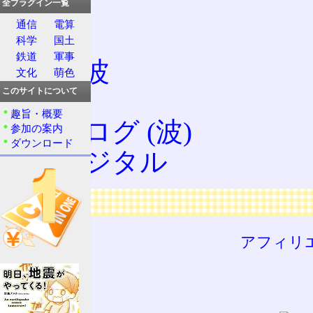
PSK
全プラグイン一覧
通信
電算
位相
科学
国土
鉄道
軍事
正弦波
文化
萌色
信号
このサイトについて
趣旨・概要
アナログ (波)
参加の案内
ダウンロード
ディジタル
広告
アフィリ