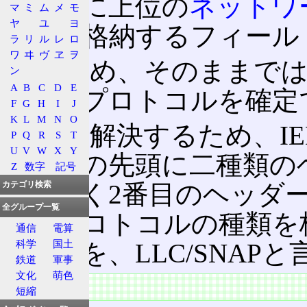
ーム中に上位の
ネットワ
マ
ミ
ム
メ
モ
ヤ
ユ
ヨ
るかを格納するフィール
ラ
リ
ル
レ
ロ
ワ
ヰ
ヴ
ヱ
ヲ
そのため、そのままで
ン
A
B
C
D
E
ーク層プロトコルを確定
F
G
H
I
J
K
L
M
N
O
これを解決するため、IE
P
Q
R
S
T
U
V
W
X
Y
ータ部の先頭に二種類の
Z
数字
記号
ー
に続く2番目のヘッダー
カテゴリ検索
全グループ一覧
層のプロトコルの種類を
通信
電算
科学
国土
の構造を、LLC/SNAPと
鉄道
軍事
文化
萌色
特徴
短縮