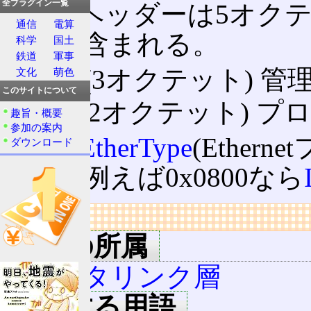
全プラグイン一覧
SNAPヘッダーは5オ
通信
電算
情報が含まれる。
科学
国土
鉄道
軍事
OUI
(3オクテット) 管
文化
萌色
このサイトについて
PID
(2オクテット) プ
趣旨・概要
参加の案内
PIDは
EtherType
(Ethe
ダウンロード
ある。例えば0x0800なら
リンク
用語の所属
データリンク層
関連する用語