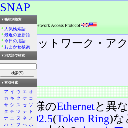
SNAP
読み：スナップ
▼機能別検索
外語：
SNAP: Subnetwork Access Protocol
人気検索語
品詞：名詞
最近の更新語
サブネットワーク・ア
今日の用語
おまかせ検索
▼別の語で検索
目次
概要
特徴
▼索引検索
概要
ア
イ
ウ
エ
オ
カ
キ
ク
ケ
コ
DIX
仕様の
Ethernet
と異
サ
シ
ス
セ
ソ
タ
チ
ツ
テ
ト
IEEE 802.5
(
Token Ring
)
ナ
ニ
ヌ
ネ
ノ
ハ
ヒ
フ
ヘ
ホ