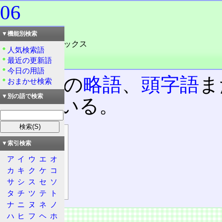
06
読み：ゼロ・ろく
▼機能別検索
読み：ゼロ・スィックス
人気検索語
外語：
06
最近の更新語
品詞：名詞
今日の用語
二文字の
略語
、
頭字語
ま
おまかせ検索
▼別の語で検索
わせている。
目次
▼索引検索
主な用途
ア
イ
ウ
エ
オ
科学
カ
キ
ク
ケ
コ
通信
サ
シ
ス
セ
ソ
情報処理
タ
チ
ツ
テ
ト
ナ
ニ
ヌ
ネ
ノ
主な用途
ハ
ヒ
フ
ヘ
ホ