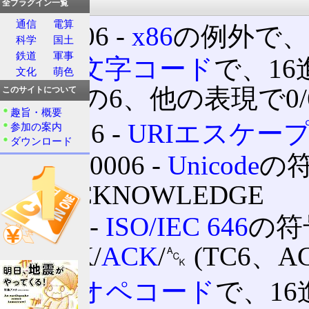
情報処理
全プラグイン一覧
通信
電算
例外06 ‐
x86
の例外で
科学
国土
鉄道
軍事
06 ‐
文字コード
で、1
文化
萌色
進数の6、他の表現で0/
このサイトについて
趣旨・概要
%06 ‐
URIエスケー
参加の案内
ダウンロード
U+0006 ‐
Unicode
の
ACKNOWLEDGE
06 ‐
ISO/IEC 646
の符
AK/
ACK
/␆ (TC6、
06 ‐
オペコード
で、1