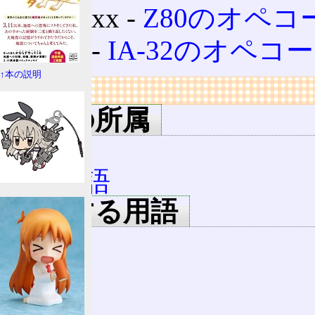
06 xx ‐
Z80のオペコ
06 ‐
IA-32のオペコ
↑本の説明
リンク
用語の所属
略語
頭字語
関連する用語
05
07
60