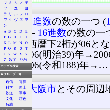
マ
ミ
ム
メ
モ
ヤ
ユ
ヨ
科学
ラ
リ
ル
レ
ロ
06 ‐
8進数
の数の一つ (
ワ
ヰ
ヴ
ヱ
ヲ
ン
0x06 ‐
16進数
の数の一つ 
A
B
C
D
E
F
G
H
I
J
06 ‐ 西暦下2桁が06と
K
L
M
N
O
P
Q
R
S
T
→1906(明治39)年→200
U
V
W
X
Y
Z
数字
記号
→2206(令和188)年→…
カテゴリ検索
全グループ一覧
通信
通信
電算
06
‐
大阪市
とその周辺
科学
国土
鉄道
軍事
番
文化
萌色
短縮