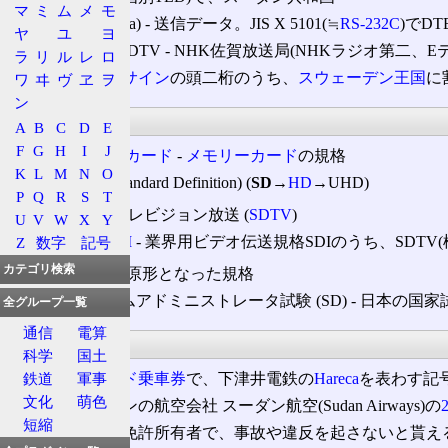
マ
ミ
ム
メ
モ
SD
(Send Data) ‐ 送信データ。JIS X 5101(≒
RS-232C
)でD
ヤ
ユ
ヨ
JOSD/JOSD-DTV ‐ NHK佐賀放送局(NHKラジオ第二、E
ラ
リ
ル
レ
ロ
SD ‐
コールサイン
の頭二桁のうち、
スウェーデン王国
に
ワ
ヰ
ヴ
ヱ
ヲ
ン
情報処理
A
B
C
D
E
F
G
H
I
J
SDメモリーカード
‐
メモリーカード
の規格
K
L
M
N
O
標準品位 (Standard Definition) (
SD
→
HD
→UHD)
P
Q
R
S
T
標準テレビジョン放送 (
SDTV
)
U
V
W
X
Y
SD-SDI
‐ 業界用ビデオ伝送規格SDIのうち、SDTV
Z
数字
記号
カテゴリ検索
SD
‐
DVD
の原形となった規格
上級システムアドミニストレータ試験 (SD) ‐ 日本の国家
全グループ一覧
通信
電算
運輸・交通
科学
国土
SD ‐
ICカード乗車券
で、下津井電鉄の
Hareca
を表わす記
鉄道
軍事
文化
萌色
SD ‐ スーダンの航空会社 スーダン航空(Sudan Airways)の
短縮
SDカード
‐ 免許所有者で、事故や違反を起さないと貰