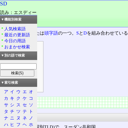
SD
読み：エスディー
外語：
SD
▼機能別検索
品詞：名詞
人気検索語
二文字の
略語
または
頭字語
の一つ。
S
と
D
を組み合わせてい
最近の更新語
今日の用語
おまかせ検索
目次
主な用途
▼別の語で検索
通信
情報処理
運輸・交通
▼索引検索
その他
ア
イ
ウ
エ
オ
カ
キ
ク
ケ
コ
主な用途
サ
シ
ス
セ
ソ
タ
チ
ツ
テ
ト
通信
ナ
ニ
ヌ
ネ
ノ
ハ
ヒ
フ
ヘ
ホ
.sd ‐
ccTLD
(国別TLD)で、スーダン共和国