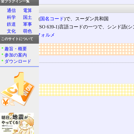
全プラグイン一覧
その他
通信
電算
科学
国土
sd ‐
ISO 3166
(
国名コード
)で、スーダン共和国
鉄道
軍事
sd ‐
ISO 639
(ISO 639-1)言語コードの一つで、シンド語(
文化
萌色
スーパーデフォルメ
このサイトについて
リンク
趣旨・概要
参加の案内
用語の所属
ダウンロード
略語
頭字語
広告