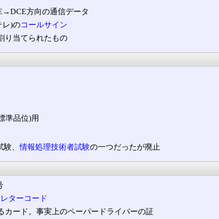
TE→DCE方向の通信データ
テレ)の
コールサイン
割り当てられたもの
(標準品位)用
試験、
情報処理技術者試験
の一つだったが廃止
号
2レターコード
えるカード。事実上のペーパードライバーの証