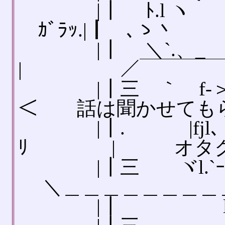
|┃ ﾄ
ｶﾞﾗｯ.|┃ ､
|┃ ＼`.、_ _,.
| ／￣￣￣￣￣
|┃三 ｀ゞf‐＞ｎ
＜ 話は聞かせても
|┃. |fjl、 ｀￣
ﾘ | オタクは
|┃三 ヾl.`ｰ- 
＼＿＿＿＿＿＿＿＿
|┃ l r─