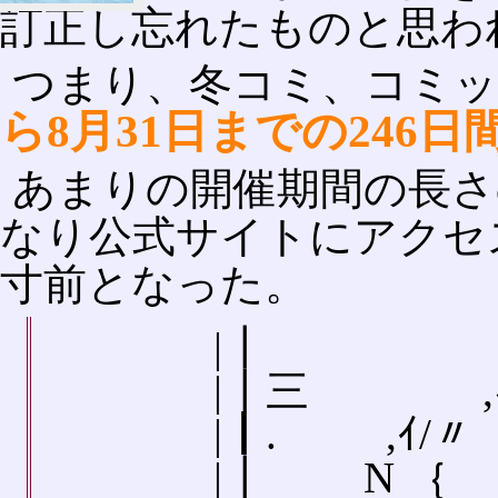
訂正し忘れたものと思わ
つまり、冬コミ、コミッ
ら8月31日までの246日
あまりの開催期間の長さの
なり公式サイトにアクセ
寸前となった。
|┃
|┃三 ,ｨ, (fー
|┃. ,ｲ
|┃ 