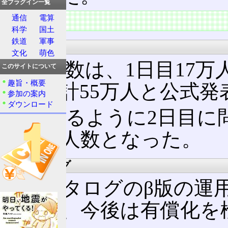
全プラグイン一覧
通信
電算
特徴
科学
国土
鉄道
軍事
参加者
文化
萌色
参加者数は、1日目17万人
このサイトについて
趣旨・概要
人、合計55万人と公式発
参加の案内
ダウンロード
後述するように2日目に
に迫る人数となった。
Webカタログ
Webカタログのβ版の運
料だが、今後は有償化を