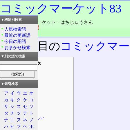
コミックマーケット83
▼機能別検索
読み：コミックマーケット・はちじゅうさん
外語：
C83
人気検索語
品詞：固有名詞
最近の更新語
今日の用語
第83回目の
コミックマー
おまかせ検索
▼別の語で検索
目次
概要
特徴
▼索引検索
参加者
ア
イ
ウ
エ
オ
Webカタログ
カ
キ
ク
ケ
コ
JP(日本郵便)
サ
シ
ス
セ
ソ
騒動
タ
チ
ツ
テ
ト
開催日がおかしい
ナ
ニ
ヌ
ネ
ノ
黒子のバスケ
ハ
ヒ
フ
ヘ
ホ