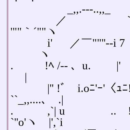
_,,.-‐-..,,_ _
／ ｀''.v'ν
'""｀´""ヽ
i' ／￣""''--i 7 
ヽ
. !ﾍ /‐- 、u. |' |ﾉ-､
|
|'' !ﾞ i.oﾆ'ｰ'〈ｭﾆ! i
``_,,....､ .|
. ,`| u ..ゝ
`''o'ヽ |',`i