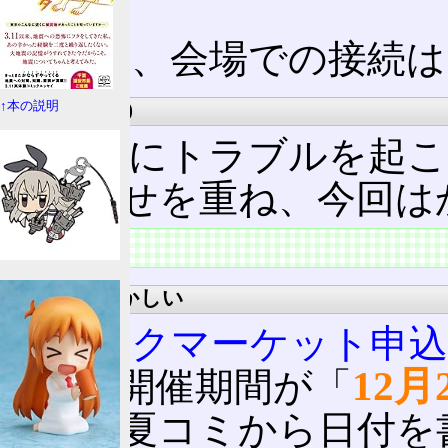
る。
しかし、会場での接続は
JP(日本郵便)
↑本の説明
前回夏
にトラブルを起こ
ち合わせを重ね、今回は
騒動
開催日がおかしい
コミックマーケット申
12月
当初、開催期間が「
れた。夏コミから日付を