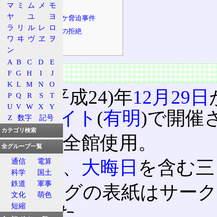
マ
ミ
ム
メ
モ
脅迫状
ヤ
ユ
ヨ
黒子のバスケ脅迫事件
ラ
リ
ル
レ
ロ
参加・頒布の拒絶
ワ
ヰ
ヴ
ヱ
ヲ
犯人の逮捕
ン
A
B
C
D
E
概要
F
G
H
I
J
K
L
M
N
O
2012(平成24)年
12月29日
P
Q
R
S
T
U
V
W
X
Y
ッグサイト
(
有明
)で開催
Z
数字
記号
カテゴリ検索
会場は全館使用。
全グループ一覧
今回も、
大晦日
を含む三
通信
電算
科学
国土
鉄道
軍事
カタログの表紙はサークル
文化
萌色
短縮
担当した。