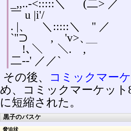
_,,..-<:::::＼ 
￣ u |i'/
. |、 ＼:::::＼ 
`''⊃ , 'v>、
!､＼ ＼. ,
二-‐' ／／`
その後、
コミックマーケ
め、コミックマーケット8
に短縮された。
黒子のバスケ
脅迫状