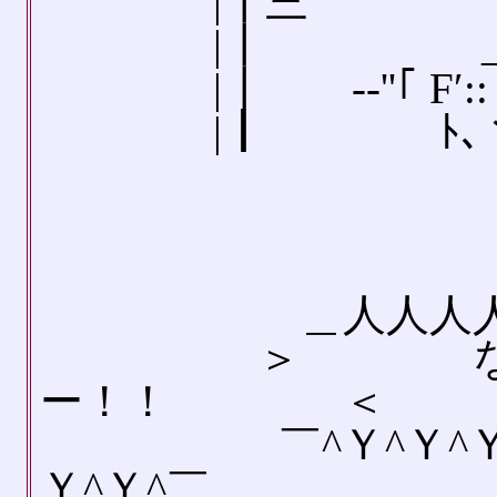
|┃三 ﾄ､ ｀
|┃ _亅::ヽ
|┃ -‐''｢ F′:: `
|┃ ﾄ､ヾ;､..
＿人人人人人人
＞ な な
ー！！ ＜
￣^Ｙ^Ｙ^Ｙ^Ｙ^
Ｙ^Ｙ^￣