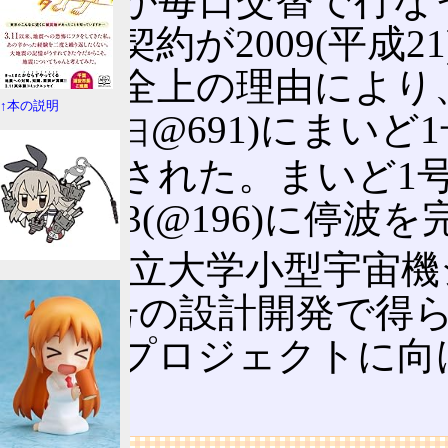
ら学生が毎日交替で行なっ
用委託契約が2009(平成21
ら、安全上の理由により、20
↑本の説明
00:36(
@691)にまい
9日
が終了された。まいど1号は2
12:43:33(@196)に
大阪府立大学小型宇宙機
いど1号の設計開発で得
型衛星プロジェクトに向
る。