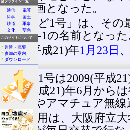
全プラグイン一覧
れる計画となった。
通信
電算
科学
国土
「まいど1号」は、その
鉄道
軍事
文化
萌色
SOHLA-1の名前となった
このサイトについて
2009(平成21)年
1月23日
趣旨・概要
参加の案内
ダウンロード
その後
まいど1号は2009(平成
2009(平成21)年6月
タ習得やアマチュア無線
衛星運用は、大阪府立大