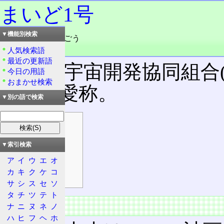
まいど1号
▼機能別検索
読み：まいどいちごう
品詞：固有名詞
人気検索語
最近の更新語
東大阪宇宙開発協同組合
今日の用語
おまかせ検索
号機の愛称。
▼別の語で検索
目次
由来
▼索引検索
特徴
ア
イ
ウ
エ
オ
打ち上げまで
カ
キ
ク
ケ
コ
その後
サ
シ
ス
セ
ソ
タ
チ
ツ
テ
ト
由来
ナ
ニ
ヌ
ネ
ノ
ハ
ヒ
フ
ヘ
ホ