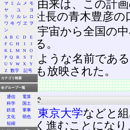
愛称の由来は、この計画
マ
ミ
ム
メ
モ
ヤ
ユ
ヨ
ーカー社長の青木豊彦の
ラ
リ
ル
レ
ロ
ワ
ヰ
ヴ
ヱ
ヲ
曰く「宇宙から全国の中
ン
A
B
C
D
E
とである。
F
G
H
I
J
K
L
M
N
O
冗談のような名前である
P
Q
R
S
T
U
V
W
X
Y
TV CMも放映された。
Z
数字
記号
カテゴリ検索
特徴
全グループ一覧
通信
電算
打ち上げまで
科学
国土
その後
東京大学
などと組
鉄道
軍事
文化
萌色
け大きく進むことになり
短縮