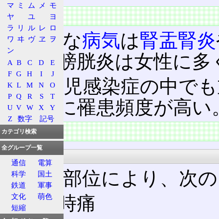
マ
ミ
ム
メ
モ
病態
ヤ
ユ
ヨ
ラ
リ
ル
レ
ロ
代表的な
病気
は
腎盂腎炎
ワ
ヰ
ヴ
ヱ
ヲ
ン
腎炎や膀胱炎は女性に多
A
B
C
D
E
F
G
H
I
J
また小児感染症の中でも
K
L
M
N
O
P
Q
R
S
T
炎と共に罹患頻度が高い
U
V
W
X
Y
Z
数字
記号
特徴
カテゴリ検索
全グループ一覧
自覚症状
通信
電算
炎症の部位により、次の
科学
国土
鉄道
軍事
文化
萌色
排尿時痛
短縮