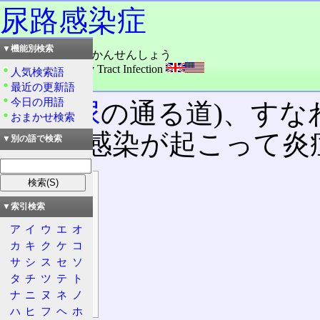
尿路感染症
▼機能別検索
読み：にょうろ・かんせんしょう
外語：
UTI: Urinary Tract Infection
人気検索語
品詞：名詞
最近の更新語
今日の用語
尿路
(
尿
の通る道)、すな
おまかせ検索
細菌
の感染が起こって炎
▼別の語で検索
目次
病態
▼索引検索
特徴
ア
イ
ウ
エ
オ
自覚症状
カ
キ
ク
ケ
コ
サ
シ
ス
セ
ソ
病因
タ
チ
ツ
テ
ト
疾患
ナ
ニ
ヌ
ネ
ノ
診察・治療
ハ
ヒ
フ
ヘ
ホ