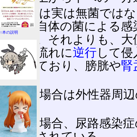
尿自体は実は無菌ではな
が、尿自体の菌による感
↑本の説明
は不明。それよりも、大
ら尿の流れに
逆行
して侵
起こしており、膀胱や
腎
る。
小児の場合は外性器周辺
い。
成人の場合、尿路感染症
ものとされている。