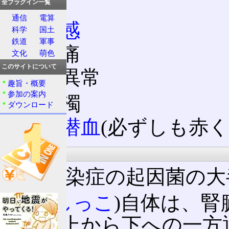
頻尿
全プラグイン一覧
通信
電算
残尿感
科学
国土
鉄道
軍事
背部痛
文化
萌色
このサイトについて
尿の異常
趣旨・概要
参加の案内
白濁
ダウンロード
尿潜血
(必ずしも赤く
病因
尿路感染症の起因菌の大
尿
(
おしっこ
)自体は、
まで、上から下への一方