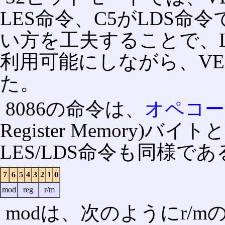
LES命令、C5がLDS
い方を工夫することで、L
利用可能にしながら、V
た。
8086の命令は、
オペコー
Register Memory
LES/LDS命令も同様であ
7
6
5
4
3
2
1
0
mod
reg
r/m
modは、次のようにr/