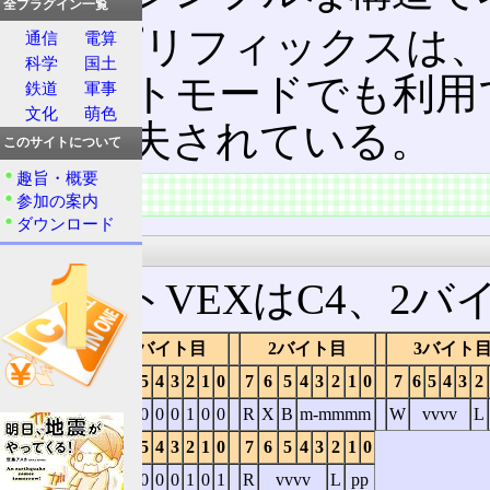
全プラグイン一覧
VEXプリフィックスは
通信
電算
科学
国土
32ビットモードでも利
鉄道
軍事
文化
萌色
方が工夫されている。
このサイトについて
趣旨・概要
符号化
参加の案内
ダウンロード
オペコード
3バイトVEXはC4、2バ
1バイト目
2バイト目
3バイト
7
6
5
4
3
2
1
0
7
6
5
4
3
2
1
0
7
6
5
4
3
2
3バイトVEX
1
1
0
0
0
1
0
0
R
X
B
m-mmmm
W
vvvv
L
7
6
5
4
3
2
1
0
7
6
5
4
3
2
1
0
2バイトVEX
1
1
0
0
0
1
0
1
R
vvvv
L
pp