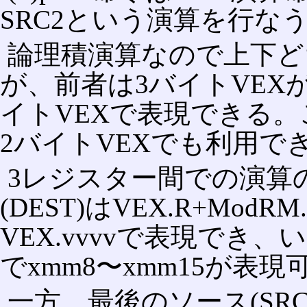
SRC2という演算を行な
論理積演算なので上下ど
が、前者は3バイトVEX
イトVEXで表現できる。これ
2バイトVEXでも利用で
3レジスター間での演算
(DEST)はVEX.R+ModR
VEX.vvvvで表現でき
でxmm8〜xmm15が表
一方、最後のソース(SRC