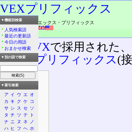
VEXプリフィックス
▼機能別検索
読み：ヴィーイーエックス・プリフィックス
外語：
VEX prefix
人気検索語
品詞：名詞
最近の更新語
今日の用語
Intel AVX
で採用された、
おまかせ検索
る
命令プリフィックス
(
▼別の語で検索
目次
概要
▼索引検索
符号化
ア
イ
ウ
エ
オ
オペコード
カ
キ
ク
ケ
コ
サ
シ
ス
セ
ソ
32ビット
タ
チ
ツ
テ
ト
64ビット
ナ
ニ
ヌ
ネ
ノ
表記方法
ハ
ヒ
フ
ヘ
ホ
2バイトVEX