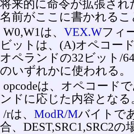
将来的に命令が拡張され
名前がここに書かれるこ
W0,W1は、
VEX.W
フィ
ビットは、(A)オペコード
オペランドの32ビット/6
のいずれかに使われる。
opcodeは、オペコー
ンドに応じた内容となる
/rは、
ModR/M
バイトで
合、DEST,SRC1,SRC