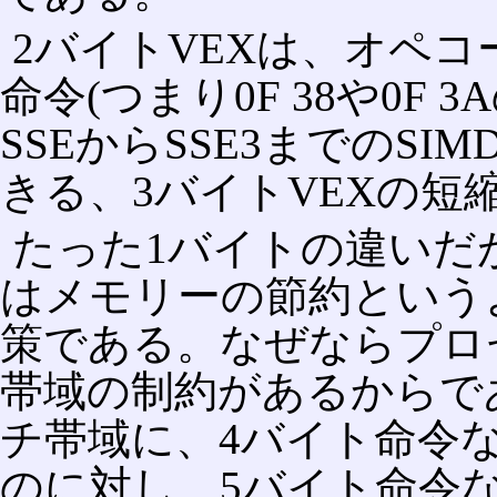
2バイトVEXは、オペコ
命令(つまり0F 38や0F
SSEからSSE3までのS
きる、3バイトVEXの短
たった1バイトの違いだ
はメモリーの節約という
策である。なぜならプロ
帯域の制約があるからで
チ帯域に、4バイト命令な
のに対し、5バイト命令な