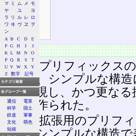
マ
ミ
ム
メ
モ
由来
ヤ
ユ
ヨ
仕様
ラ
リ
ル
レ
ロ
ワ
ヰ
ヴ
ヱ
ヲ
3オペランド
ン
最適化の余地
A
B
C
D
E
F
G
H
I
J
概要
K
L
M
N
O
P
Q
R
S
T
複雑なプリフィックス
U
V
W
X
Y
Z
数字
記号
ものを、シンプルな構造
カテゴリ検索
性を実現し、かつ更なる
全グループ一覧
として作られた。
通信
電算
科学
国土
鉄道
軍事
様々な拡張用のプリフィ
文化
萌色
短縮
ス
を、シンプルな構造で