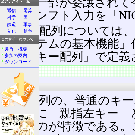
権利の一部が委譲されて今
全プラグイン一覧
通信
電算
張親指シフト入力を「NI
科学
国土
鉄道
軍事
キーの配列については、JIS
文化
萌色
換システムの基本機能」付
このサイトについて
趣旨・概要
ードのキー配列」で定義
参加の案内
ダウンロード
特徴
外観
キー配列の、普通のキー
る場所に「親指左キー」
ているのが特徴である。