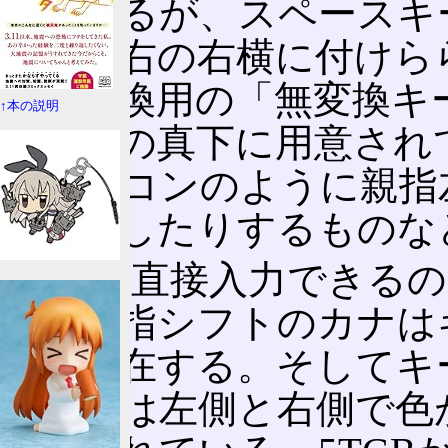
違があるが、スペースキ
は親指右の右横に付けら
漢字変換用の「無変換キ
↑本の説明
親指右の真下に用意され
トパソコンのように親指
一体化したりするものな
カナを直接入力できるの
が、親指シフトのカナは
ーに存在する。そしてキ
のキーは左側と右側で色