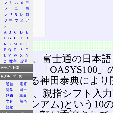
マ
ミ
ム
メ
モ
製品
ヤ
ユ
ヨ
補足
ラ
リ
ル
レ
ロ
入力検定試験
ワ
ヰ
ヴ
ヱ
ヲ
打鍵数
ン
エミュレーター
A
B
C
D
E
F
G
H
I
J
K
L
M
N
O
概要
P
Q
R
S
T
U
V
W
X
Y
元々は、富士通の日本語
Z
数字
記号
として、「OASYS100
カテゴリ検索
全グループ一覧
者である神田泰典により
通信
電算
科学
国土
その後、親指シフト入力方
鉄道
軍事
ンソーシアム)という10
文化
萌色
短縮