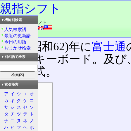
親指シフト
▼機能別検索
読み：おやゆびシフト
外語：
thumb shift
人気検索語
品詞：名詞
最近の更新語
今日の用語
1987(昭和62)年に
富士通
おまかせ検索
日本語キーボード。及び
▼別の語で検索
入力方式。
▼索引検索
目次
ア
イ
ウ
エ
オ
概要
カ
キ
ク
ケ
コ
特徴
サ
シ
ス
セ
ソ
外観
タ
チ
ツ
テ
ト
入力方法
ナ
ニ
ヌ
ネ
ノ
ハ
ヒ
フ
ヘ
ホ
利用方法