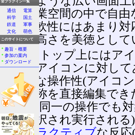
されるような広い画面上
全プラグイン一覧
れの作業空間の中で自由
通信
電算
科学
国土
性・柔軟性にはあまり対
鉄道
軍事
文化
萌色
練度の高さを美徳として
このサイトについて
趣旨・概要
デスクトップ上にはア
参加の案内
ダウンロード
用してアイコンに対して
直感的な操作性(アイコ
上で名称を直接編集でき
操作性(同一の操作でも
理が選択され実行される
インタラクティブ
な反応