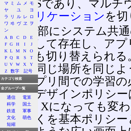
ク
)のOSであり、マル
マ
ミ
ム
メ
モ
ヤ
ユ
ヨ
の
アプリケーション
を切
ラ
リ
ル
レ
ロ
ワ
ヰ
ヴ
ヱ
ヲ
画面上部にシステム共通
ン
A
B
C
D
E
と独立して存在し、アプ
F
G
H
I
J
K
L
M
N
O
ー表示も切り替えられる
P
Q
R
S
T
U
V
W
X
Y
とんど同じ場所を同じよ
Z
数字
記号
り、アプリ間での学習の
カテゴリ検索
全グループ一覧
辺りのデザインポリシー
通信
電算
Mac OS Xになっても
科学
国土
鉄道
軍事
りやすくを基本ポリシーとし
文化
萌色
短縮