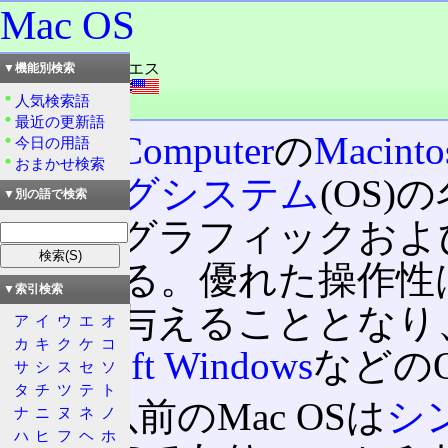
Mac OS
読み：マックオウエス
▼機能別検索
外語：
Mac OS
人気検索語
品詞：商品名
最近の更新語
Apple Computer
の
Macinto
今日の用語
おまかせ検索
ティングシステム
(OS
▼別の語で検索
性と、グラフィックおよ
れている。優れた操作性
▼索引検索
影響を与えることとなり
ア
イ
ウ
エ
オ
カ
キ
ク
ケ
コ
Microsoft Windows
などの
サ
シ
ス
セ
ソ
タ
チ
ツ
テ
ト
OS X
以前のMac OSは
シ
ナ
ニ
ヌ
ネ
ノ
ハ
ヒ
フ
ヘ
ホ