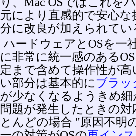
り、Mac OSではこれ
元により直感的で安心な
分に改良が加えられてい
ハードウェアとOSを一
に非常に統一感のあるO
定まで含めて操作性が高
い部分は基本的に
ブラッ
が少なくなるようきめ細
問題が発生したときの対
とんどの場合 "原因不明
一の対策がOSの
再インス