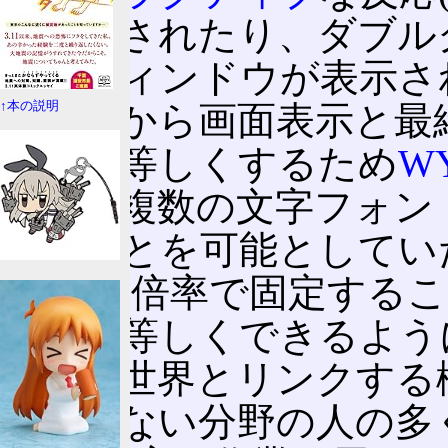
が表示されたり、ダブル
ってウィンドウが表示さ
期の頃から画面表示と最
↑本の説明
ージを等しくするため
W
入し、複数の文字フォン
することを可能としてい
72dpiの倍率で固定す
イズを等しくできるよう
の現実世界とリンクする
関係しない分野の人の多