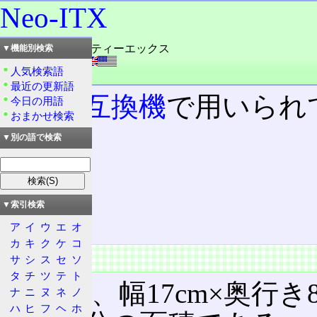
Neo-ITX
読み：ネオ・アイティーエックス
▼機能別検索
外語：
Neo-ITX
人気検索語
品詞：名詞
最近の更新語
PC/AT互換機
で用いられ
今日の用語
おまかせ検索
一つ。
▼別の語で検索
目次
仕様
▼索引検索
特徴
ア
イ
ウ
エ
オ
カ
キ
ク
ケ
コ
仕様
サ
シ
ス
セ
ソ
タ
チ
ツ
テ
ト
寸法は、幅17cm×奥行き8
ナ
ニ
ヌ
ネ
ノ
ハ
ヒ
フ
ヘ
ホ