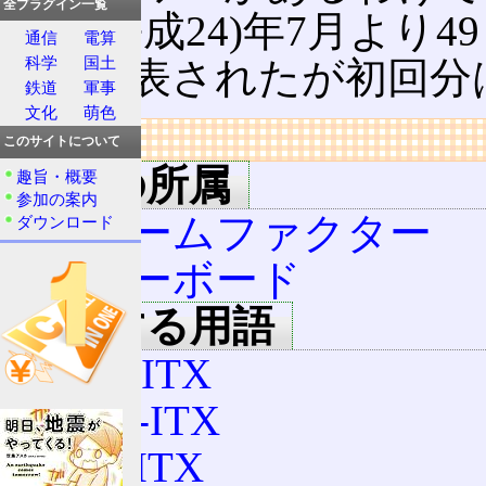
全プラグイン一覧
2012(平成24)年7月より
通信
電算
科学
国土
ると発表されたが初回分
鉄道
軍事
文化
萌色
リンク
このサイトについて
用語の所属
趣旨・概要
参加の案内
フォームファクター
ダウンロード
マザーボード
関連する用語
Mini-ITX
Nano-ITX
Pico-ITX