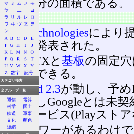
うど半分の面積である。
マ
ミ
ム
メ
モ
ヤ
ユ
ヨ
特徴
ラ
リ
ル
レ
ロ
ワ
ヰ
ヴ
ヱ
ヲ
VIA Technologies
により提唱
ン
A
B
C
D
E
2012で発表された。
F
G
H
I
J
K
L
M
N
O
Mini-ITXと
基板
の固定穴
P
Q
R
S
T
U
V
W
X
Y
が利用できる。
Z
数字
記号
カテゴリ検索
Android 2.3
が動し、予め
全グループ一覧
る。但しGoogleとは未契
通信
電算
科学
国土
各種サービス(Playスト
鉄道
軍事
文化
萌色
CPUパワーがあるわけ
短縮