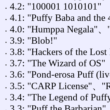
4.2: "100001 1010101"
4.1: "Puffy Baba and the
4.0: "Humppa Negala"
3.9: "Blob!"
3.8: "Hackers of the Los
3.7: "The Wizard of OS"
3.6: "Pond-erosa Puff (liv
3.5: "CARP License"、"R
3.4: "The Legend of Puf
3.3: "Puff the Barbarian"