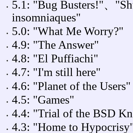
5.1: "Bug Busters!"、"S
insomniaques"
5.0: "What Me Worry?"
4.9: "The Answer"
4.8: "El Puffiachi"
4.7: "I'm still here"
4.6: "Planet of the Users"
4.5: "Games"
4.4: "Trial of the BSD Kn
4.3: "Home to Hypocrisy