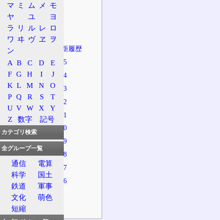
マ
ミ
ム
メ
モ
資金難
ヤ
ユ
ヨ
一覧表
ラ
リ
ル
レ
ロ
全リリース版
ワ
ヰ
ヴ
ヱ
ヲ
最近の版の更新履歴
ン
OpenBSD 5.5
A
B
C
D
E
F
G
H
I
J
OpenBSD 5.4
K
L
M
N
O
OpenBSD 5.3
P
Q
R
S
T
OpenBSD 5.2
U
V
W
X
Y
OpenBSD 5.1
Z
数字
記号
OpenBSD 5.0
カテゴリ検索
OpenBSD 4.9
全グループ一覧
OpenBSD 4.8
通信
電算
OpenBSD 4.7
科学
国土
OpenBSD 4.6
鉄道
軍事
マスコット
文化
萌色
リリースソング
短縮