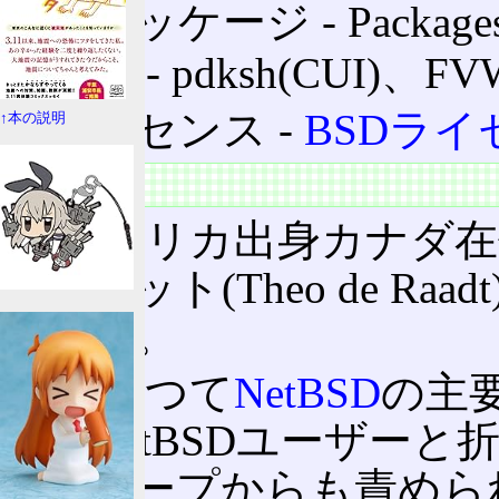
パッケージ ‐ Package
UI ‐ pdksh(CUI)、F
ライセンス ‐
BSDライ
↑本の説明
概要
南アフリカ出身カナダ在
デ・ラット(Theo de R
である。
氏はかつて
NetBSD
の主
あるNetBSDユーザーと
者グループからも責めら