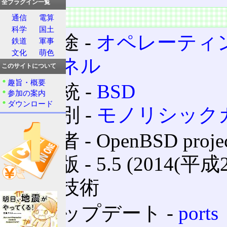
全プラグイン一覧
情報
通信
電算
科学
国土
使用途 ‐
オペレーティ
鉄道
軍事
文化
萌色
カーネル
このサイトについて
趣旨・概要
系統 ‐
BSD
参加の案内
ダウンロード
種別 ‐
モノリシック
開発者 ‐ OpenBSD proje
最新版 ‐ 5.5 (2014(平成
採用技術
アップデート ‐
ports