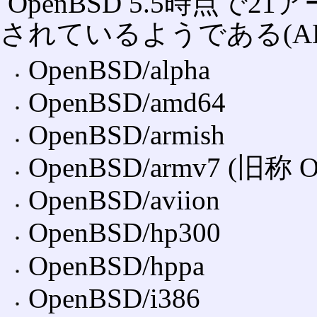
OpenBSD 5.5時点で
されているようである(AB
OpenBSD/alpha
OpenBSD/amd64
OpenBSD/armish
OpenBSD/armv7 (旧称 Op
OpenBSD/aviion
OpenBSD/hp300
OpenBSD/hppa
OpenBSD/i386