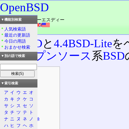
OpenBSD
読み：オープンビーエスディー
▼機能別検索
外語：
OpenBSD
人気検索語
品詞：固有名詞
最近の更新語
386BSD
と
4.4BSD-Lite
を
今日の用語
おまかせ検索
た
オープンソース
系
BSD
▼別の語で検索
目次
情報
▼索引検索
概要
ア
イ
ウ
エ
オ
特徴
カ
キ
ク
ケ
コ
セキュリティ
サ
シ
ス
セ
ソ
コンセプト
タ
チ
ツ
テ
ト
ナ
ニ
ヌ
ネ
ノ
GPLコード排除
ハ
ヒ
フ
ヘ
ホ
稼動機種