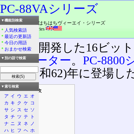
PC-88VAシリーズ
▼機能別検索
読み：ピースィーはちはちヴィーエイ・シリーズ
外語：
PC-88VA series
人気検索語
品詞：商品名
最近の更新語
今日の用語
NEC
の開発した16ビッ
おまかせ検索
ンピューター
。
PC-880
▼別の語で検索
1987(昭和62)年に登場し
▼索引検索
目次
ア
イ
ウ
エ
オ
概要
カ
キ
ク
ケ
コ
特徴
サ
シ
ス
セ
ソ
一覧
タ
チ
ツ
テ
ト
VA
ナ
ニ
ヌ
ネ
ノ
ハ
ヒ
フ
ヘ
ホ
専用ソフト