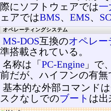
際にソフトウェアでは
一
ェアでは
BMS
、
EMS
、
SC
オペレーティングシステム
MS-DOS
互換の
オペレー
準搭載されている。
名称は「
PC-Engine
」で
前だが、ハイフンの有無
基本的な外部コマンドは
スクなしでの
ブート
は出