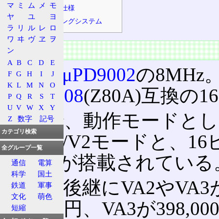
マ
ミ
ム
メ
モ
ハードウェア仕様
ヤ
ユ
ヨ
オペレーティングシステム
ラ
リ
ル
レ
ロ
ワ
ヰ
ヴ
ヱ
ヲ
概要
ン
A
B
C
D
E
CPUは
μPD9002
の8MHz。
F
G
H
I
J
K
L
M
N
O
μPD70008
(Z80A)互換
P
Q
R
S
T
U
V
W
X
Y
そこで、動作モードとして
Z
数字
記号
カテゴリ検索
近いV1/V2モードと、1
全グループ一覧
モードが搭載されている
通信
電算
科学
国土
直系の後継にVA2やVA3
鉄道
軍事
文化
萌色
298,000円、VA3が398,
短縮