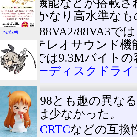
面合成機能などが搭載さ
してはかなり高水準なも
後継の88VA2/88VA
↑本の説明
2」(ステレオサウンド機
88VA3では9.3Mバイト
ロッピーディスクドライ
専用ソフト
88とも98とも趣の異なる
ソフトは少なかった。
また、
CRTC
などの互換