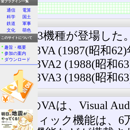
全プラグイン一覧
特徴
通信
電算
科学
国土
一覧
鉄道
軍事
文化
萌色
全部で3機種が登場した
このサイトについて
PC-88VA (1987(昭和62
趣旨・概要
参加の案内
ダウンロード
PC-88VA2 (1988(昭和63
PC-88VA3 (1988(昭和63
VA
88VAのVAは、Visual 
グラフィック機能は、6