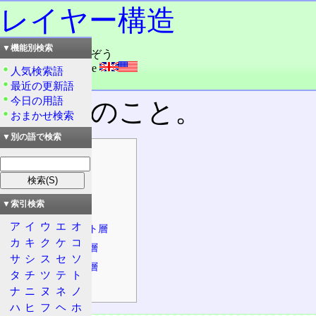
レイヤー構造
▼機能別検索
読み：レイヤこうぞう
外語：
layer structure
人気検索語
品詞：名詞
最近の更新語
今日の用語
層構造のこと。
おまかせ検索
▼別の語で検索
目次
概要
通信の流れ
▼索引検索
上位層
ア
イ
ウ
エ
オ
トランスポート層
カ
キ
ク
ケ
コ
ネットワーク層
サ
シ
ス
セ
ソ
データリンク層
タ
チ
ツ
テ
ト
物理層
ナ
ニ
ヌ
ネ
ノ
ハ
ヒ
フ
ヘ
ホ