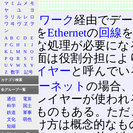
マ
ミ
ム
メ
モ
概要
ヤ
ユ
ヨ
ネットワーク
経由でデー
ラ
リ
ル
レ
ロ
ワ
ヰ
ヴ
ヱ
ヲ
データを
Ethernet
の
回線
ン
A
B
C
D
E
すような処理が必要にな
F
G
H
I
J
K
L
M
N
O
ド的な面は役割分担によ
P
Q
R
S
T
U
V
W
X
Y
れを
レイヤー
と呼んでい
Z
数字
記号
カテゴリ検索
インターネット
の場合、
全グループ一覧
ークのレイヤーが使われる
通信
電算
科学
国土
というものもある。ただ
鉄道
軍事
文化
萌色
ーの分け方は概念的なも
短縮