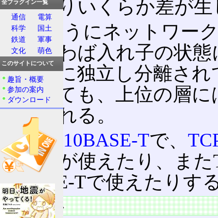
方によりいくらか差が生
全プラグイン一覧
通信
電算
このようにネットワーク
科学
国土
鉄道
軍事
て、いわば入れ子の状態
文化
萌色
このサイトについて
は完全に独立し分離され
趣旨・概要
交換しても、上位の層に
参加の案内
ダウンロード
が生まれる。
例えば
10BASE-T
で、
TCP
トコルが使えたり、またTC
10BASE-Tで使えたり
通信の流れ