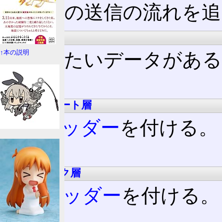
データの送信の流れを追
上位層
↑本の説明
転送したいデータがある
データ
トランスポート層
TCPヘッダー
を付ける。
TCP
データ
ネットワーク層
IPv4ヘッダー
を付ける。
IP
TCP
データ