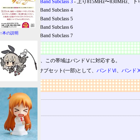
Band Class 0 Band Subclass 3
‐ 上り815MHz〜830MHz、下り
Band Class 0 Band Subclass 4
Band Class 0 Band Subclass 5
Band Class 0 Band Subclass 6
↑本の説明
Band Class 0 Band Subclass 7
3GPP
3GPP周波数
では、この帯域はバンドⅤに対応する。
またバンドⅤのサブセット(一部)として、
バンドⅥ
、
バンド
リンク
用語の所属
Band Class
関連する用語
Band Class 1
Band Class 3
バンドⅥ