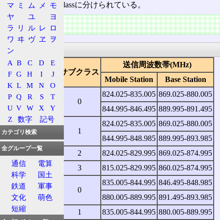
複数のBand Subclassに分けられている。
マ
ミ
ム
メ
モ
ヤ
ユ
ヨ
特徴
ラ
リ
ル
レ
ロ
ワ
ヰ
ヴ
ヱ
ヲ
周波数帯
ン
A
B
C
D
E
送信周波数帯(MHz)
システム指定子
サブクラス
F
G
H
I
J
Mobile Station
Base Station
K
L
M
N
O
824.025‐835.005
869.025‐880.005
P
Q
R
S
T
0
U
V
W
X
Y
844.995‐846.495
889.995‐891.495
Z
数字
記号
824.025‐835.005
869.025‐880.005
A
1
カテゴリ検索
844.995‐848.985
889.995‐893.985
全グループ一覧
2
824.025‐829.995
869.025‐874.995
通信
電算
3
815.025‐829.995
860.025‐874.995
科学
国土
835.005‐844.995
846.495‐848.985
鉄道
軍事
0
B
880.005‐889.995
891.495‐893.985
文化
萌色
短縮
1
835.005‐844.995
880.005‐889.995