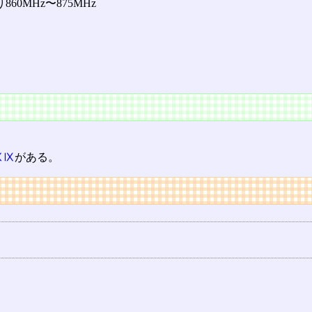
860MHz〜875MHz
ⅩⅨ
がある。