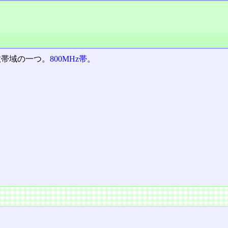
数帯域の一つ。
800MHz帯
。