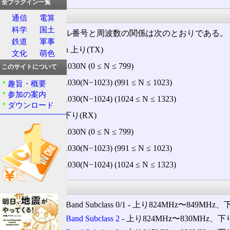
全プラグイン一覧
チャンネル
通信
電算
科学
国土
CDMAチャンネル番号と周波数の関係は次のとおりである。
鉄道
軍事
Mobile Station 上り(TX)
文化
萌色
825.000 + 0.030N (0 ≤ N ≤ 799)
このサイトについて
825.000 + 0.030(N−1023) (991 ≤ N ≤ 1023)
趣旨・概要
参加の案内
815.040 + 0.030(N−1024) (1024 ≤ N ≤ 1323)
ダウンロード
Base Station 下り(RX)
870.000 + 0.030N (0 ≤ N ≤ 799)
870.000 + 0.030(N−1023) (991 ≤ N ≤ 1023)
860.040 + 0.030(N−1024) (1024 ≤ N ≤ 1323)
サブクラス
Band Class 0 Band Subclass 0/1 ‐ 上り824MHz〜849M
Band Class 0 Band Subclass 2
‐ 上り824MHz〜830MHz、下り