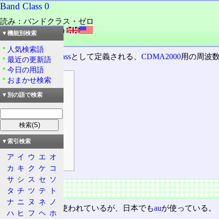
Band Class 0
読み：バンドクラス・ゼロ
外語：
Band Class 0
▼機能別検索
品詞：名詞
人気検索語
3GPP2
の
Band Class
として定義される、
CDMA2000
用の周波
最近の更新語
今日の用語
おまかせ検索
目次
概要
▼別の語で検索
特徴
周波数帯
チャンネル
▼索引検索
サブクラス
ア
イ
ウ
エ
オ
3GPP
カ
キ
ク
ケ
コ
サ
シ
ス
セ
ソ
概要
タ
チ
ツ
テ
ト
ナ
ニ
ヌ
ネ
ノ
主として北米で使われているが、日本でも
au
が使っている。
ハ
ヒ
フ
ヘ
ホ