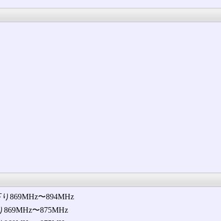
Hz、下り869MHz〜894MHz
869MHz〜875MHz