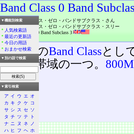
Band Class 0 Band Subclas
読み：バンドクラス・ゼロ・バンドサブクラス・さん
▼機能別検索
読み：バンドクラス・ゼロ・バンドサブクラス・スリー
人気検索語
外語：
Band Class 0 Band Subclass 3
最近の更新語
品詞：名詞
今日の用語
3GPP2
の
Band Class
とし
おまかせ検索
▼別の語で検索
周波数帯域の一つ。
800
部。
▼索引検索
目次
ア
イ
ウ
エ
オ
概要
カ
キ
ク
ケ
コ
サ
シ
ス
セ
ソ
特徴
タ
チ
ツ
テ
ト
ナ
ニ
ヌ
ネ
ノ
概要
ハ
ヒ
フ
ヘ
ホ