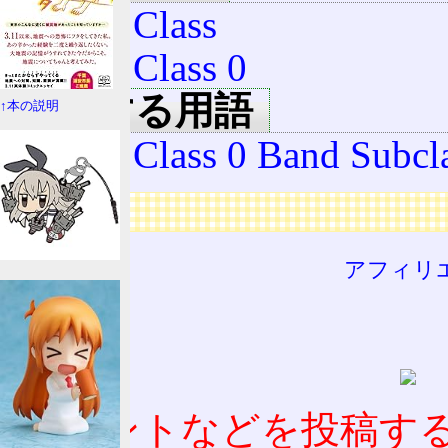
Band Class
Band Class 0
関連する用語
↑本の説明
Band Class 0 Band Subcl
広告
アフィリ
コメントなどを投稿す