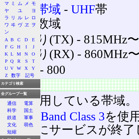
マ
ミ
ム
メ
モ
電波帯域
‐
UHF
帯
ヤ
ユ
ヨ
ラ
リ
ル
レ
ロ
周波数域
ワ
ヰ
ヴ
ヱ
ヲ
ン
上り(TX) ‐ 815MHz
A
B
C
D
E
F
G
H
I
J
下り(RX) ‐ 860MHz
K
L
M
N
O
P
Q
R
S
T
通称 ‐ 800
U
V
W
X
Y
Z
数字
記号
特徴
カテゴリ検索
全グループ一覧
au
が使用している帯域。
通信
電算
科学
国土
かつて
Band Class 3
を使用
鉄道
軍事
文化
萌色
月22日
にサービスが終了
短縮