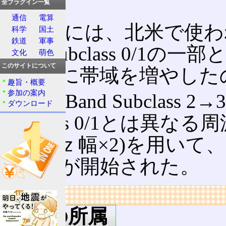
た。
全プラグイン一覧
通信
電算
移行期には、北米で使わ
科学
国土
鉄道
軍事
Band Subclass 0/1の一
文化
萌色
このサイトについて
が、更に帯域を増やしたのがBa
趣旨・概要
参加の案内
但し、Band Subclass
ダウンロード
Subclass 0/1とは
(10MHｚ幅×2)を用いて、2
ービスが開始された。
リンク
用語の所属