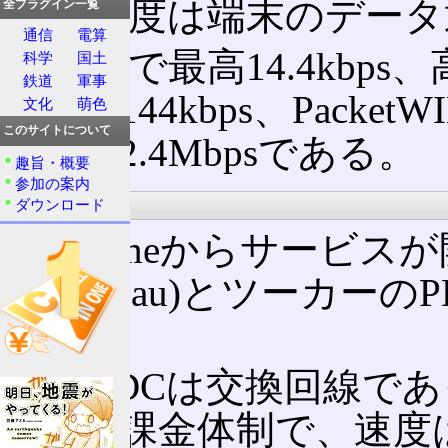
転送速度は端末のデータ
全プラグイン一覧
通信
電算
標準時で最高14.4kbp
科学
国土
鉄道
軍事
で最大144kbps、Packet
文化
萌色
このサイトについて
最大で2.4Mbpsである。
趣旨・概要
参加の案内
PDC
ダウンロード
cdmaOneからサービス
(現在のau)とツーカー
た。
但しPDCは交換回線で
応じた課金体制で、速度は最