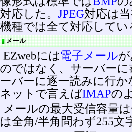
像形式は標準では
BMP
の
対応した。
JPEG
対応は当
機種では全て対応してい
メール
EZwebには
電子メール
が
のではなく、サーバーに
ーバーに逐一読みに行か
ネットで言えば
IMAP
の
メールの最大受信容量は全
は全角/半角問わず255