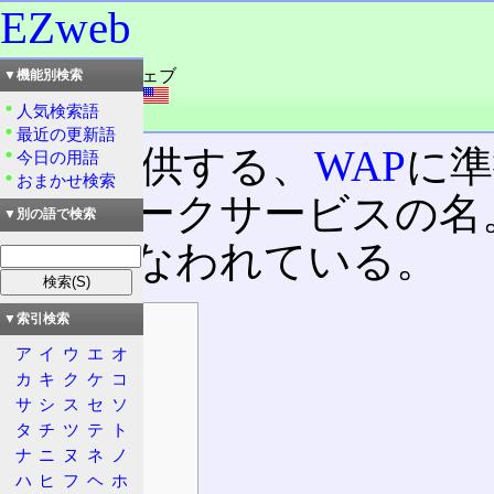
EZweb
読み：イージーウェブ
▼機能別検索
外語：
EZweb
人気検索語
品詞：商品名
最近の更新語
au
が提供する、
WAP
に準
今日の用語
おまかせ検索
ットワークサービスの名
▼別の語で検索
スが行なわれている。
▼索引検索
目次
ア
イ
ウ
エ
オ
概要
カ
キ
ク
ケ
コ
速度
サ
シ
ス
セ
ソ
PDC
タ
チ
ツ
テ
ト
機能
ナ
ニ
ヌ
ネ
ノ
独自サイト
ハ
ヒ
フ
ヘ
ホ