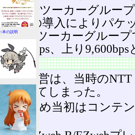
そこでツーカーグループは2
P@bitの導入によりパ
によりツーカーグループ
↑本の説明
28,800bps、上り9,600b
機能
現au陣営は、当時のNT
行されてしまった。
このため当初はコンテ
実。