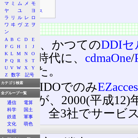
メール
マ
ミ
ム
メ
モ
ヤ
ユ
ヨ
メールアドレス
ラ
リ
ル
レ
ロ
ワ
ヰ
ヴ
ヱ
ヲ
概要
ン
A
B
C
D
E
元々は、かつての
DDI
F
G
H
I
J
K
L
M
N
O
ープ
の時代に、
cdmaOne
/
P
Q
R
S
T
開始した。
U
V
W
X
Y
Z
数字
記号
当初、IDOでのみ
EZacces
カテゴリ検索
全グループ一覧
ていたが、2000(平成12
通信
電算
変更し、全3社でサービ
科学
国土
鉄道
軍事
文化
萌色
速度
短縮