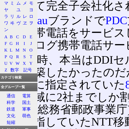
によって完全子会社化さ
マ
ミ
ム
メ
モ
ヤ
ユ
ヨ
ラ
リ
ル
レ
ロ
現在は
au
ブランドで
PDC
ワ
ヰ
ヴ
ヱ
ヲ
タル携帯電話をサービス
ン
A
B
C
D
E
のアナログ携帯電話サー
F
G
H
I
J
K
L
M
N
O
誕生当時、本当はDDI
P
Q
R
S
T
U
V
W
X
Y
クを構築したかったのだ
Z
数字
記号
カテゴリ検索
周波数に指定されていた
全グループ一覧
は一地域に2社までしか
通信
電算
科学
国土
(現在の総務省郵政事業庁
鉄道
軍事
文化
萌色
開を目指していたNTT移
短縮