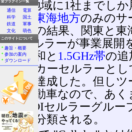
くと1地域に1社までし
全プラグイン一覧
通信
電算
地方
、
東海地方
のみのサ
科学
国土
鉄道
軍事
と協議の結果、関東と東
文化
萌色
このサイトについて
DDIセルラーが事業展
趣旨・概要
規制緩和と
1.5GHz帯
の追
参加の案内
ダウンロード
にツーカーセルラーとし
進出を達成した。但しツ
日産自動車なので、あく
プはDDIセルラーグルー
ープに分類される。