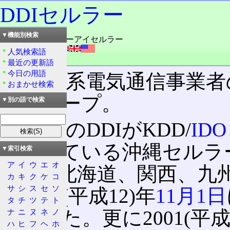
DDIセルラー
▼機能別検索
読み：ディーディーアイセルラー
外語：
DDI cellular
人気検索語
品詞：会社名
最近の更新語
今日の用語
長距離系電気通信事業者
おまかせ検索
社グループ。
▼別の語で検索
親会社のDDIがKDD/
IDO
公開している沖縄セルラ
▼索引検索
ア
イ
ウ
エ
オ
社7社(北海道、関西、九
カ
キ
ク
ケ
コ
サ
シ
ス
セ
ソ
は2000(平成12)年
11月1日
タ
チ
ツ
テ
ト
となった。更に2001(平成
ナ
ニ
ヌ
ネ
ノ
ハ
ヒ
フ
ヘ
ホ