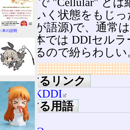
ところで "Cellular" 
がっていく状態をもじった
もこれが語源)で、通常
↑本の説明
が、日本では DDIセル
合もあるので紛らわしい
リンク
関連するリンク
au by KDDI
関連する用語
au