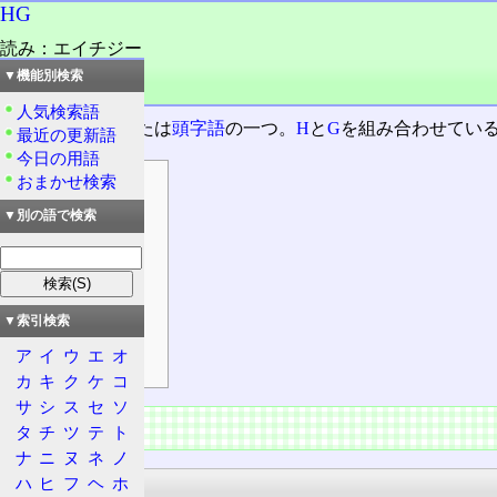
HG
読み：エイチジー
外語：
HG
▼機能別検索
品詞：名詞
人気検索語
二文字の
略語
または
頭字語
の一つ。
H
と
G
を組み合わせてい
最近の更新語
今日の用語
おまかせ検索
目次
主な用途
▼別の語で検索
科学
通信
情報処理
▼索引検索
運輸・交通
ア
イ
ウ
エ
オ
その他
カ
キ
ク
ケ
コ
サ
シ
ス
セ
ソ
主な用途
タ
チ
ツ
テ
ト
ナ
ニ
ヌ
ネ
ノ
科学
ハ
ヒ
フ
ヘ
ホ