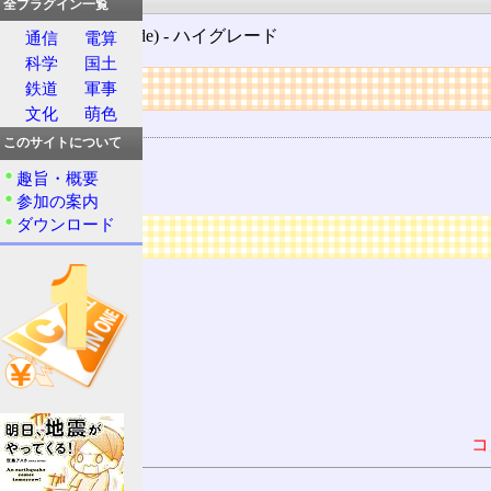
全プラグイン一覧
HG (high grade) ‐ ハイグレード
通信
電算
科学
国土
リンク
鉄道
軍事
文化
萌色
用語の所属
このサイトについて
略語
趣旨・概要
頭字語
参加の案内
ダウンロード
広告
コ