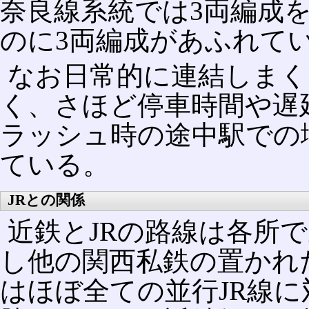
奈良線系統では3両編成
のに3両編成があふれて
なお日常的に連結しまく
く、さほど停車時間や遅
ラッシュ時の途中駅での
ている。
JRとの関係
近鉄とJRの路線は各所
し他の関西私鉄の置かれ
はほぼ全ての並行JR線