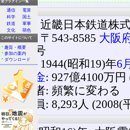
全プラグイン一覧
通信
電算
基本情報
科学
国土
商号: 近畿日本鉄道株
鉄道
軍事
文化
萌色
本社: 〒543-8585
大阪
このサイトについて
番55号
趣旨・概要
参加の案内
ダウンロード
設立: 1944(昭和19)年
6
資本金
: 927億4100万円
代表者: 頻繁に変わる
従業員: 8,293人 (2008
沿革