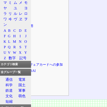
守り
マ
ミ
ム
メ
モ
特急列車網
ヤ
ユ
ヨ
車両
ラ
リ
ル
レ
ロ
ワ
ヰ
ヴ
ヱ
ヲ
相互乗り入れ
ン
ひどい重連運用
A
B
C
D
E
JRとの関係
F
G
H
I
J
スポーツ
K
L
M
N
O
路線
P
Q
R
S
T
概況
U
V
W
X
Y
Z
数字
記号
路線一覧
広域ストアードフェアカードへの参加
カテゴリ検索
スルッとKANSAI
全グループ一覧
Jスルーカード
通信
電算
PiTaPa
科学
国土
ICOCA
鉄道
軍事
文化
萌色
短縮
概要