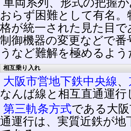
車両系列、形式の把握が
おらず困難として有名。
格が統一された見た目で
制御機器の変更などで番
うなど難解を極めるよう
相互乗り入れ
大阪市営地下鉄中央線
、
なんば線と相互直通運行
第三軌条方式
である大阪
通運行は、実質近鉄が地