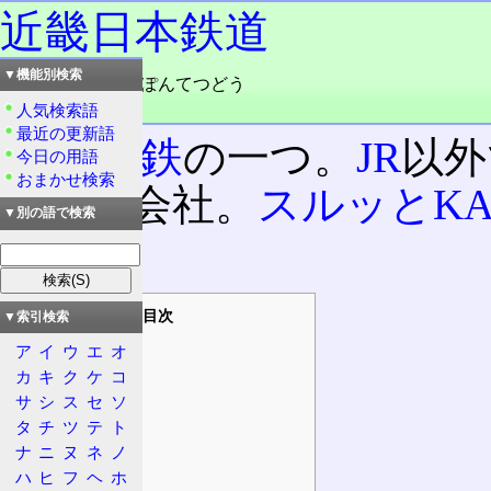
近畿日本鉄道
▼機能別検索
読み：きんきにっぽんてつどう
品詞：会社名
人気検索語
最近の更新語
大手私鉄
の一つ。
JR
以外
今日の用語
おまかせ検索
つ鉄道会社。
スルッとKA
▼別の語で検索
いる。
目次
▼索引検索
概要
ア
イ
ウ
エ
オ
基本情報
カ
キ
ク
ケ
コ
サ
シ
ス
セ
ソ
沿革
タ
チ
ツ
テ
ト
特徴
ナ
ニ
ヌ
ネ
ノ
攻め
ハ
ヒ
フ
ヘ
ホ