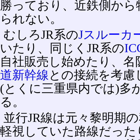
勝っており、近鉄側から
られない。
むしろJR系の
Jスルーカ
いたり、同じくJR系の
IC
自社販売し始めたり、名
道新幹線
との接続を考慮
(とくに三重県内では)
る。
並行JR線は元々黎明期
軽視していた路線だった