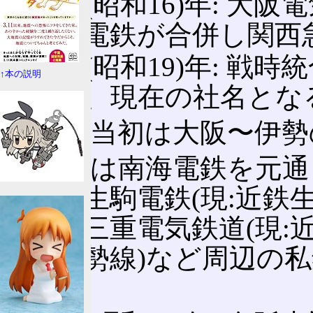
1941(昭和16)年: 
急行電鉄が合併し関西
1944(昭和19)年:
↑本の説明
併し、現在の社名とな
合併当初は大阪〜伊勢
戦後は南海電鉄を元通
信貴生駒電鉄(現:近鉄
道、三重電気鉄道(現:
道北勢線)など周辺の
た。