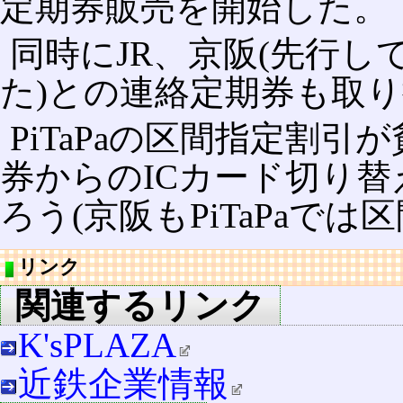
定期券販売を開始した。
同時にJR、京阪(先行し
た)との連絡定期券も取
PiTaPaの区間指定割
券からのICカード切り
ろう(京阪もPiTaPaで
リンク
関連するリンク
K'sPLAZA
近鉄企業情報