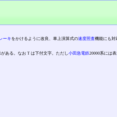
レーキ
をかけるように改良、車上演算式の
速度照査
機能にも対
示がある。なお T は下付文字。ただし
小田急電鉄
20000系には