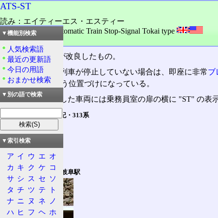
ATS-ST
読み：エイティーエス・エスティー
外語：
ATS-ST: Automatic Train Stop-Signal Tokai type
▼機能別検索
品詞：名詞
人気検索語
ATS-S
を
JR東海
が改良したもの。
最近の更新語
今日の用語
停止信号
直下で列車が停止していない場合は、即座に非常
ブ
おまかせ検索
く、別の
ATS
という位置づけになっている。
▼別の語で検索
この装置を搭載した車両には乗務員室の扉の横に "ST" の表
ATS-ST 装備車の表記・313系
▼索引検索
ア
イ
ウ
エ
オ
カ
キ
ク
ケ
コ
ATS-ST 地上子・JR岐阜駅
サ
シ
ス
セ
ソ
タ
チ
ツ
テ
ト
ナ
ニ
ヌ
ネ
ノ
ハ
ヒ
フ
ヘ
ホ