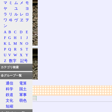
マ
ミ
ム
メ
モ
ヤ
ユ
ヨ
ラ
リ
ル
レ
ロ
ワ
ヰ
ヴ
ヱ
ヲ
ン
A
B
C
D
E
F
G
H
I
J
K
L
M
N
O
P
Q
R
S
T
U
V
W
X
Y
Z
数字
記号
カテゴリ検索
全グループ一覧
通信
電算
科学
国土
リンク
鉄道
軍事
関連するリンク
文化
萌色
ATS-ST 説明
短縮
関連する用語