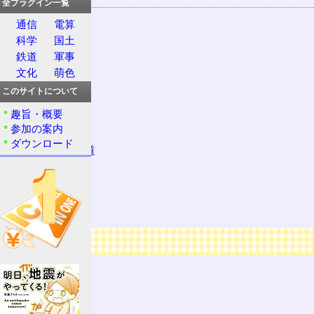
全プラグイン一覧
ATS
通信
電算
ATS-S
科学
国土
ATS-SF
鉄道
軍事
文化
萌色
ATS-SK
このサイトについて
ATS-SN
ATS-SS
趣旨・概要
参加の案内
ATS-SW
ダウンロード
東海旅客鉄道
小田急電鉄
速度照査
ブレーキ
広告