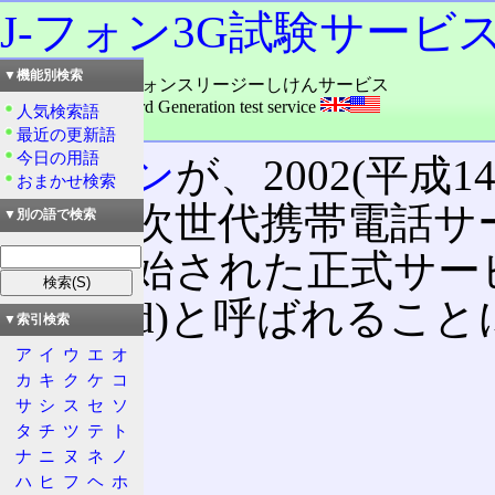
J-フォン3G試験サービ
▼機能別検索
読み：ジェイ・フォンスリージーしけんサービス
外語：
J-PHONE 3rd Generation test service
人気検索語
品詞：名詞
最近の更新語
今日の用語
J-フォン
が、2002(平成1
おまかせ検索
した、次世代携帯電話サー
▼別の語で検索
より開始された正式サー
Standard)と呼ばれる
▼索引検索
ア
イ
ウ
エ
オ
カ
キ
ク
ケ
コ
目次
サ
シ
ス
セ
ソ
特徴
タ
チ
ツ
テ
ト
サービス
ナ
ニ
ヌ
ネ
ノ
費用
ハ
ヒ
フ
ヘ
ホ