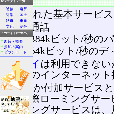
サービス
全プラグイン一覧
通信
電算
提供された基本サービス
科学
国土
鉄道
軍事
音声通話
文化
萌色
このサイトについて
最大384kビット/秒の
趣旨・概要
参加の案内
最大64kビット/秒の
ダウンロード
J-スカイ
は利用できない
ン向けのインターネット
このほか付加サービス
話、国際ローミングサー
ローミングサービスは、