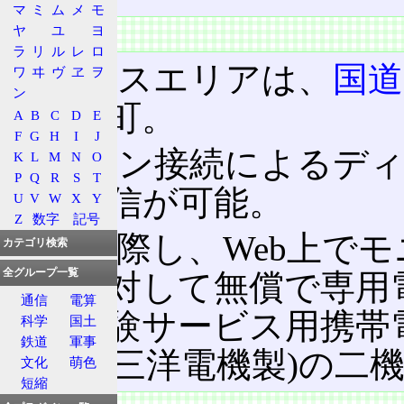
マ
ミ
ム
メ
モ
特徴
ヤ
ユ
ヨ
ラ
リ
ル
レ
ロ
サービスエリアは、
国道
ワ
ヰ
ヴ
ヱ
ヲ
ン
92市区町。
A
B
C
D
E
F
G
H
I
J
パソコン接続によるデ
K
L
M
N
O
P
Q
R
S
T
ット通信が可能。
U
V
W
X
Y
Z
数字
記号
試験に際し、Web上でモ
カテゴリ検索
全グループ一覧
選者に対して無償で専用
通信
電算
た。試験サービス用携帯電話機
科学
国土
鉄道
軍事
SA001
(三洋電機製)の二
文化
萌色
短縮