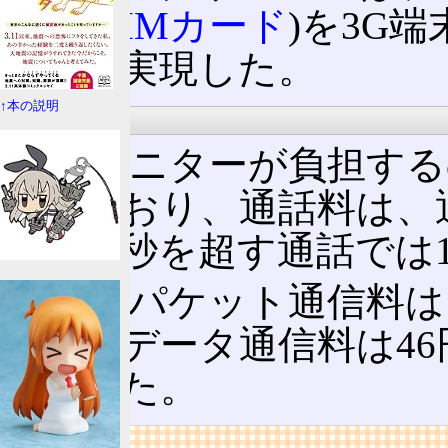
ップ(
UIMカード
)を3G
ことで実現した。
↑本の説明
費用
試験モニターが負担する
なっており、通話料は、通
で、30秒を超す通話では
一方、パケット通信料は1
ジタルデータ通信料は46円
っていた。
リンク