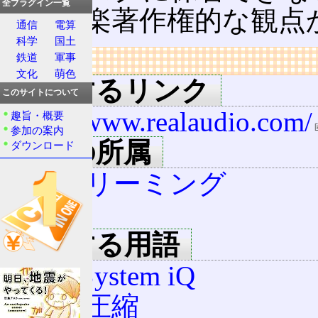
全プラグイン一覧
り、音楽著作権的な観点
通信
電算
科学
国土
鉄道
軍事
リンク
文化
萌色
関連するリンク
このサイトについて
http://www.realaudio.com/
趣旨・概要
参加の案内
用語の所属
ダウンロード
ストリーミング
RA
関連する用語
RealSystem iQ
音声圧縮