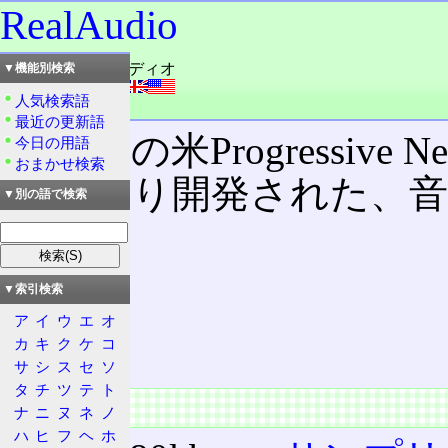
RealAudio
読み：リアルオーディオ
▼機能別検索
外語：
RealAudio
人気検索語
品詞：名詞
最近の更新語
かつての米Progressive Ne
今日の用語
おまかせ検索
社)により開発された、
▼別の語で検索
の名。
▼索引検索
目次
ア
イ
ウ
エ
オ
概要
カ
キ
ク
ケ
コ
技術
サ
シ
ス
セ
ソ
タ
チ
ツ
テ
ト
概要
ナ
ニ
ヌ
ネ
ノ
ハ
ヒ
フ
ヘ
ホ