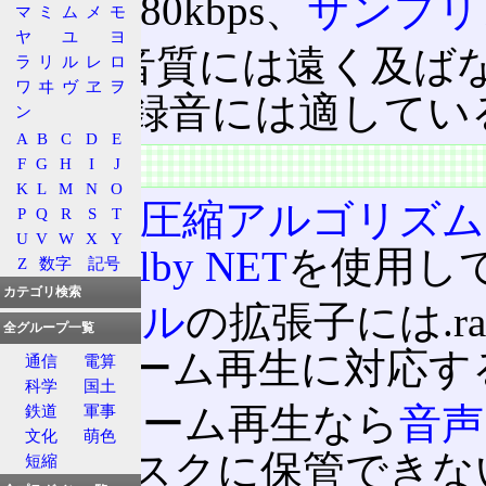
最大で80kbps、
サンプリ
マ
ミ
ム
メ
モ
ヤ
ユ
ヨ
CD
の音質には遠く及ば
ラ
リ
ル
レ
ロ
ワ
ヰ
ヴ
ヱ
ヲ
長時間録音には適してい
ン
A
B
C
D
E
技術
F
G
H
I
J
K
L
M
N
O
音声の
圧縮アルゴリズム
P
Q
R
S
T
U
V
W
X
Y
れた
Dolby NET
を使用し
Z
数字
記号
カテゴリ検索
ファイル
の拡張子には.r
全グループ一覧
ストリーム再生に対応す
通信
電算
科学
国土
ストリーム再生なら
音声
鉄道
軍事
文化
萌色
ルディスクに保管できな
短縮